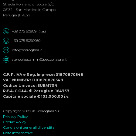
Strada Romano di Sopra, 2/C
06132 - San Martino in Campo
Perugia (ITALY)
+39 075 609091 (r.a.)
+39 075 6090950
info@steroglass.it
steroglass.amm@pec.collabra.it
C.F. P. IVA e Reg. Imprese: 01870870548
VAT NUMBER: IT01870870548
Codice Univoco: SUBM70N
R.E.A. C.C.I.A. di Perugia n. 164737
Capitale sociale € 103.000,00 i.v.
Copyright 2022 © Steroglass S.r.l.
Privacy Policy
Cookie Policy
Condizioni generali di vendita
Note informative