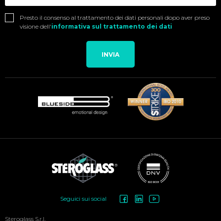
Presto il consenso al trattamento dei dati personali dopo aver preso
visione dell'
informativa sul trattamento dei dati
INVIA
Social
Seguici sui social
Menu
Steroglass S.r.l.