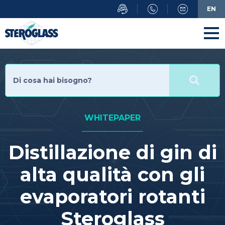
Salta
EN
al
contenuto
principale
WHITEPAPER
Distillazione di gin di
alta qualità con gli
evaporatori rotanti
Steroglass