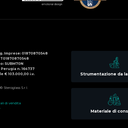
Social
Menu
Reg. Imprese: 01870870548
IT01870870548
co: SUBM70N
di Perugia n. 164737
Strumentazione da la
e € 103.000,00 i.v.
 Steroglass S.r.l.
li di vendita
e
Materiale di co