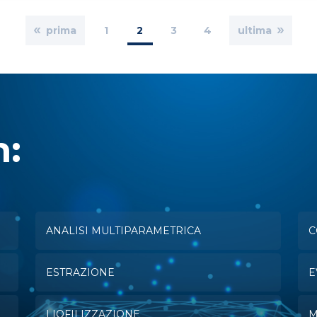
prima
Page
1
Pagina
2
Page
3
Page
4
ultima
attuale
n:
ANALISI MULTIPARAMETRICA
C
ESTRAZIONE
E
LIOFILIZZAZIONE
M