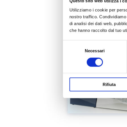
Questo sito web utilizza i c
Utilizziamo i cookie per perso
nostro traffico. Condividiamo 
di analisi dei dati web, pubbl
che hanno raccolto dal tuo uti
Selezione
del
Necessari
consenso
Rifiuta
Paginazione