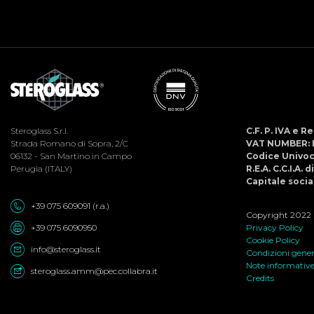
Steroglass S.r.l.
C.F. P. IVA e 
Strada Romano di Sopra, 2/C
VAT NUMBER: 
06132 - San Martino in Campo
Codice Univo
Perugia (ITALY)
R.E.A. C.C.I.A. 
Capitale social
+39 075 609091 (r.a.)
Copyright 2022 ©
+39 075 6090950
Privacy Policy
Cookie Policy
info@steroglass.it
Condizioni genera
Note informativ
steroglass.amm@pec.collabra.it
Credits