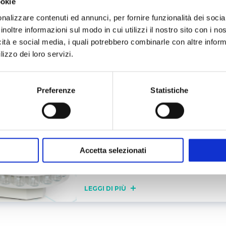
ookie
Il futuro della stabilità tartari
nalizzare contenuti ed annunci, per fornire funzionalità dei socia
EasyCheck by Steroglass
inoltre informazioni sul modo in cui utilizzi il nostro sito con i n
icità e social media, i quali potrebbero combinarle con altre inform
lizzo dei loro servizi.
LEGGI DI PIÙ
Preferenze
Statistiche
04 FEBBRAIO 2025
INNOVAZIONE SCIENTIFICA
Flash2: la nuova frontiera dell
automatica nel mondo del vin
Accetta selezionati
dell’analisi delle acque
LEGGI DI PIÙ