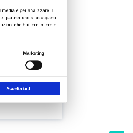
ca e calcica:
l media e per analizzare il
ostri partner che si occupano
azioni che hai fornito loro o
Marketing
a titolazione
o, del food e
Accetta tutti