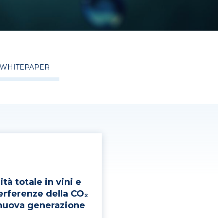
WHITEPAPER
tà totale in vini e
terferenze della CO₂
 nuova generazione