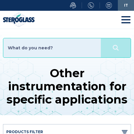
Skip
IT
to
main
content
Other
instrumentation for
specific applications
PRODUCTS FILTER