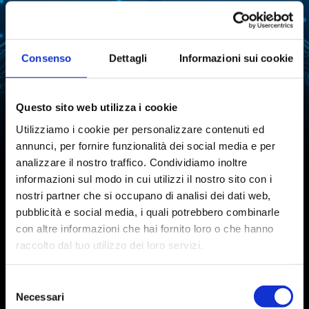
FERMENTATION
FREEZE-DRYING
LIQUID HANDLING
WATER PURIFICATION
Consenso
Dettagli
Informazioni sui cookie
REACTION
WATER ACTIVITY ANALYSIS
TARTARIC STABILITY IN
CHEMICAL SYNTHESIS
WINE
Questo sito web utilizza i cookie
Utilizziamo i cookie per personalizzare contenuti ed
AUTOMATIC TITRATION
annunci, per fornire funzionalità dei social media e per
analizzare il nostro traffico. Condividiamo inoltre
informazioni sul modo in cui utilizzi il nostro sito con i
nostri partner che si occupano di analisi dei dati web,
Subscribe to our newsletter
pubblicità e social media, i quali potrebbero combinarle
con altre informazioni che hai fornito loro o che hanno
raccolto dal tuo utilizzo dei loro servizi.
Selezione
I agree to the processing of personal data after reading the
data
processing policy
Necessari
del