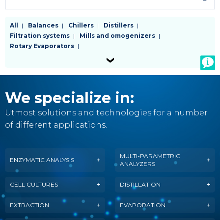
Menu
All
Balances
Chillers
Distillers
Filtration systems
Mills and omogenizers
categorie
Rotary Evaporators
Spettrofotometers and colorimeters
Stirrers
prodotti
Other instrumentation for specific applications
-
livello
We specialize in:
2
Utmost solutions and technologies for a number
of different applications.
EN
MULTI-PARAMETRIC
ENZYMATIC ANALYSIS
ANALYZERS
CELL CULTURES
DISTILLATION
EXTRACTION
EVAPORATION