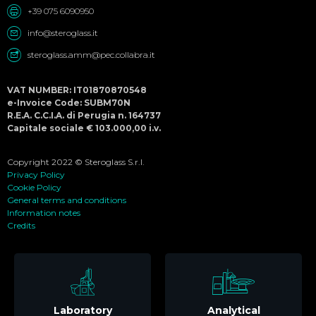
+39 075 6090950
info@steroglass.it
steroglass.amm@pec.collabra.it
VAT NUMBER: IT01870870548
e-Invoice Code: SUBM70N
R.E.A. C.C.I.A. di Perugia n. 164737
Capitale sociale € 103.000,00 i.v.
Copyright 2022 © Steroglass S.r.l.
Privacy Policy
Cookie Policy
General terms and conditions
Information notes
Credits
Laboratory
Analytical