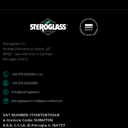
Social
Steroglass S.r.l.
Menu
Strada Romano di Sopra, 2/C
06132 - San Martino in Campo
Perugia (ITALY)
+39 075 609091 (r.a.)
+39 075 6090950
info@steroglass.it
steroglass.amm@pec.collabra.it
VAT NUMBER: IT01870870548
e-Invoice Code: SUBM70N
R.E.A. C.C.I.A. di Perugia n. 164737