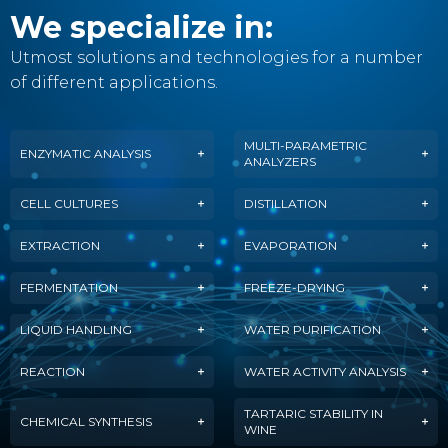
We specialize in:
Utmost solutions and technologies for a number
of different applications.
MULTI-PARAMETRIC
ENZYMATIC ANALYSIS
ANALYZERS
CELL CULTURES
DISTILLATION
EXTRACTION
EVAPORATION
FERMENTATION
FREEZE-DRYING
LIQUID HANDLING
WATER PURIFICATION
REACTION
WATER ACTIVITY ANALYSIS
TARTARIC STABILITY IN
CHEMICAL SYNTHESIS
WINE