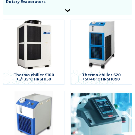
categorie
Rotary Evaporators
Spettrofotometers and colorimeters
Stirrers
prodotti
Other instrumentation for specific applications
-
livello
2
EN
Thermo chiller S100
Thermo chiller S20
+5/+35°C HRSH150
+5/+40°C HRSH090