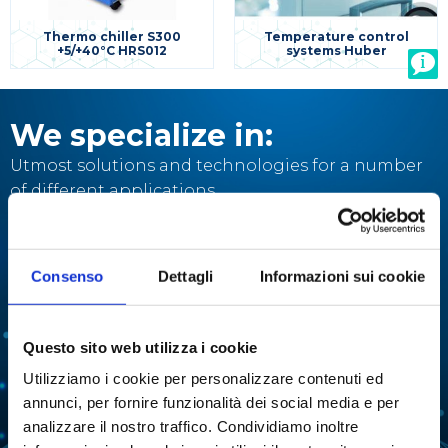
Thermo chiller S300
Temperature control
+5/+40°C HRS012
systems Huber
We specialize in:
Utmost solutions and technologies for a number
of different applications.
MULTI-PARAMETRIC
ENZYMATIC ANALYSIS
ANALYZERS
Consenso
Dettagli
Informazioni sui cookie
CELL CULTURES
DISTILLATION
Questo sito web utilizza i cookie
EXTRACTION
EVAPORATION
Utilizziamo i cookie per personalizzare contenuti ed
FERMENTATION
FREEZE-DRYING
annunci, per fornire funzionalità dei social media e per
analizzare il nostro traffico. Condividiamo inoltre
LIQUID HANDLING
WATER PURIFICATION