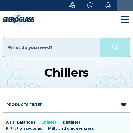
Skip
IT
to
main
content
Chillers
PRODUCTS FILTER
Menu
All
Balances
Chillers
Distillers
Filtration systems
Mills and omogenizers