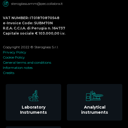
steroglass.amm@pec.collabra.it
VAT NUMBER: IT01870870548
e-Invoice Code: SUBM70N
R.E.A. C.C.I.A. di Perugia n. 164737
Capitale sociale € 103.000,00 i.v.
Copyright 2022 © Steroglass S.r.l.
Privacy Policy
Cookie Policy
General terms and conditions
Information notes
Credits
Laboratory
Analytical
Instruments
instruments