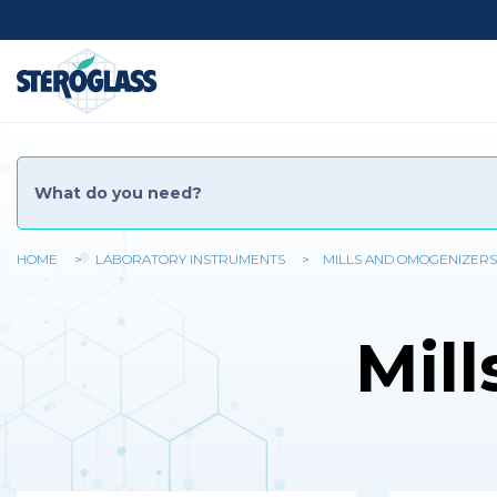
Skip
Social
to
main
content
Menu
HOME
LABORATORY INSTRUMENTS
MILLS AND OMOGENIZERS
You
are
Mil
here