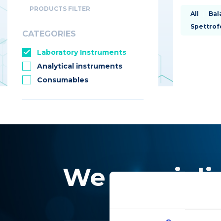
PRODUCTS FILTER
M
All
Bal
Spettrof
CATEGORIES
ca
Laboratory Instruments
Analytical instruments
pr
Consumables
-
li
We specializ
2
E