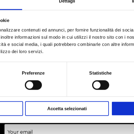
Dettagli
MULTI-PARAMETRIC ANALYZERS
C
ookie
EXTRACTION
E
nalizzare contenuti ed annunci, per fornire funzionalità dei socia
inoltre informazioni sul modo in cui utilizzi il nostro sito con i n
FREEZE-DRYING
L
icità e social media, i quali potrebbero combinarle con altre inform
lizzo dei loro servizi.
REACTION
W
Preferenze
Statistiche
TARTARIC STABILITY IN WINE
A
Accetta selezionati