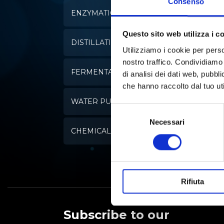
Consenso
ENZYMATIC ANALYSIS
Questo sito web utilizza i c
DISTILLATION
Utilizziamo i cookie per perso
nostro traffico. Condividiamo 
FERMENTATION
di analisi dei dati web, pubbl
che hanno raccolto dal tuo uti
WATER PURIFICATION
Selezione
del
Necessari
CHEMICAL SYNTHESIS
consenso
Rifiuta
Subscribe to our