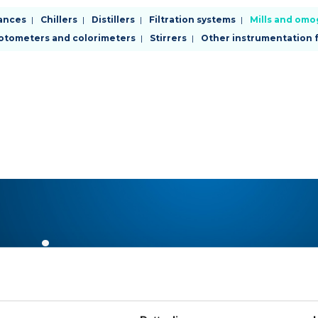
enu
ances
Chillers
Distillers
Filtration systems
Mills and omo
otometers and colorimeters
Stirrers
Other instrumentation f
tegorie
odotti
vello
e in:
N