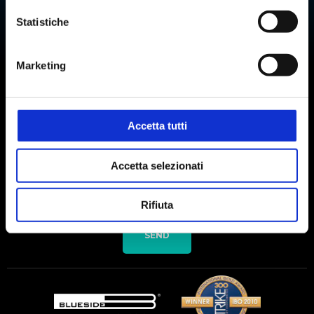
WINE
Statistiche
AUTOMATIC TITRATION
Marketing
Subscribe to our newsletter
Accetta tutti
Accetta selezionati
I agree to the processing of personal data after reading the
data
processing policy
Rifiuta
SEND