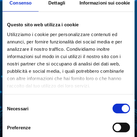
Consenso
Dettagli
Informazioni sui cookie
We specialize in:
Utmost solutions and technologies for a number
Questo sito web utilizza i cookie
of different applications.
Utilizziamo i cookie per personalizzare contenuti ed
annunci, per fornire funzionalità dei social media e per
analizzare il nostro traffico. Condividiamo inoltre
MULTI-PARAMETRIC
ENZYMATIC ANALYSIS
informazioni sul modo in cui utilizzi il nostro sito con i
ANALYZERS
nostri partner che si occupano di analisi dei dati web,
CELL CULTURES
DISTILLATION
pubblicità e social media, i quali potrebbero combinarle
con altre informazioni che hai fornito loro o che hanno
EXTRACTION
EVAPORATION
raccolto dal tuo utilizzo dei loro servizi.
FERMENTATION
FREEZE-DRYING
Selezione
LIQUID HANDLING
WATER PURIFICATION
Necessari
del
consenso
REACTION
WATER ACTIVITY ANALYSIS
Preferenze
TARTARIC STABILITY IN
CHEMICAL SYNTHESIS