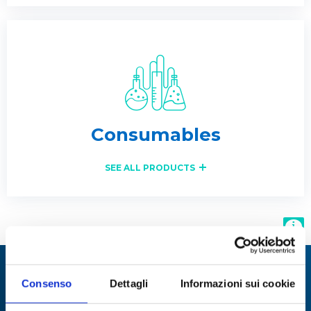
Consumables
SEE ALL PRODUCTS
We specialize in:
Consenso
Dettagli
Informazioni sui cookie
Utmost solutions and technologies for a number