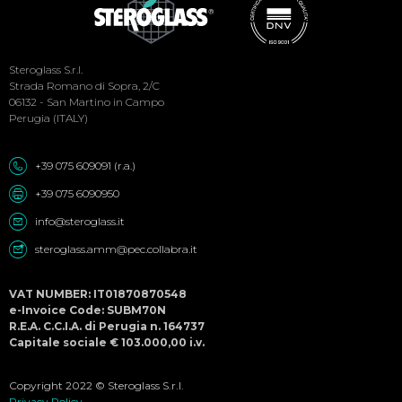
Social
Steroglass S.r.l.
Menu
Strada Romano di Sopra, 2/C
06132 - San Martino in Campo
Perugia (ITALY)
+39 075 609091 (r.a.)
+39 075 6090950
info@steroglass.it
steroglass.amm@pec.collabra.it
VAT NUMBER: IT01870870548
e-Invoice Code: SUBM70N
R.E.A. C.C.I.A. di Perugia n. 164737
Capitale sociale € 103.000,00 i.v.
Copyright 2022 © Steroglass S.r.l.
Privacy Policy