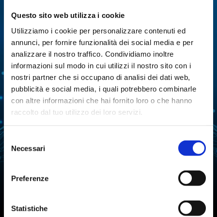
of different applications.
Questo sito web utilizza i cookie
Utilizziamo i cookie per personalizzare contenuti ed
MULTI-PARAMETRIC
ENZYMATIC ANALYSIS
ANALYZERS
annunci, per fornire funzionalità dei social media e per
analizzare il nostro traffico. Condividiamo inoltre
CELL CULTURES
DISTILLATION
informazioni sul modo in cui utilizzi il nostro sito con i
nostri partner che si occupano di analisi dei dati web,
EXTRACTION
EVAPORATION
pubblicità e social media, i quali potrebbero combinarle
con altre informazioni che hai fornito loro o che hanno
FERMENTATION
FREEZE-DRYING
raccolto dal tuo utilizzo dei loro servizi.
LIQUID HANDLING
WATER PURIFICATION
Selezione
REACTION
WATER ACTIVITY ANALYSIS
Necessari
del
consenso
TARTARIC STABILITY IN
CHEMICAL SYNTHESIS
WINE
Preferenze
AUTOMATIC TITRATION
Statistiche