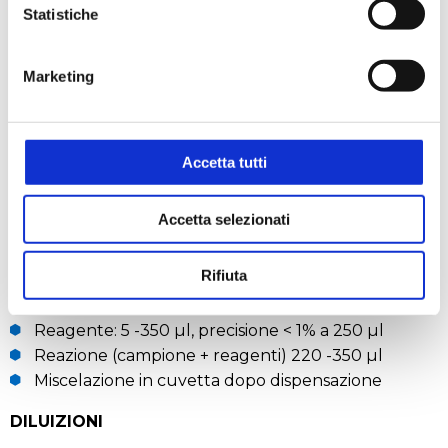
Elaborazione dati:
Possibilità di ricalcolo dei risultati
Statistiche
correlandoli ad uno o più campioni a titolo noto.
Visualizzazione della nuova retta di regressione
Marketing
prodotta dal ricalcolo.
Test eseguibili:
Possono essere automatizzate tutte
le analisi riconducibili ad una determinazione
Accetta tutti
spettrofotometrica.
CARATTERISTICHE TECNICHE
Accetta selezionati
VOLUMI
Rifiuta
Campione: 2 -300 µl, precisione 1% a 10 µl
Reagente: 5 -350 µl, precisione < 1% a 250 µl
Reazione (campione + reagenti) 220 -350 µl
Miscelazione in cuvetta dopo dispensazione
DILUIZIONI