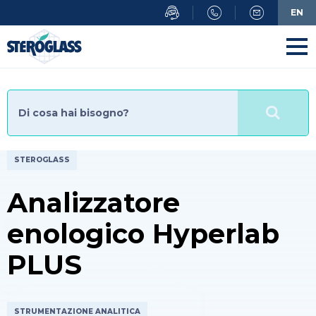
Salta
EN
al
contenuto
principale
STEROGLASS
Analizzatore
enologico Hyperlab
PLUS
STRUMENTAZIONE ANALITICA