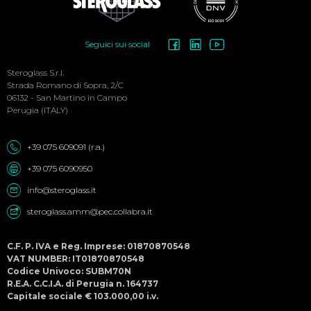
Social
Seguici sui social
Menu
Steroglass S.r.l.
Strada Romano di Sopra, 2/C
06132 - San Martino in Campo
Perugia (ITALY)
+39 075 609091 (r.a.)
+39 075 6090950
info@steroglass.it
steroglass.amm@pec.collabra.it
C.F. P. IVA e Reg. Imprese: 01870870548
VAT NUMBER: IT01870870548
Codice Univoco: SUBM70N
R.E.A. C.C.I.A. di Perugia n. 164737
Capitale sociale € 103.000,00 i.v.