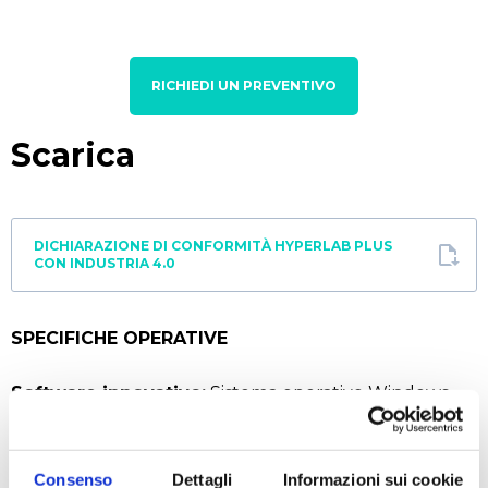
RICHIEDI UN PREVENTIVO
Scarica
DICHIARAZIONE DI CONFORMITÀ HYPERLAB PLUS
CON INDUSTRIA 4.0
SPECIFICHE OPERATIVE
Software innovativo:
Sistema operativo Windows,
funzioni di lavoro semplificate, tecnologia touch
screen, spegnimento ed accensione con start-up
programmabile, supporto tecnico applicativo on-line.
Consenso
Dettagli
Informazioni sui cookie