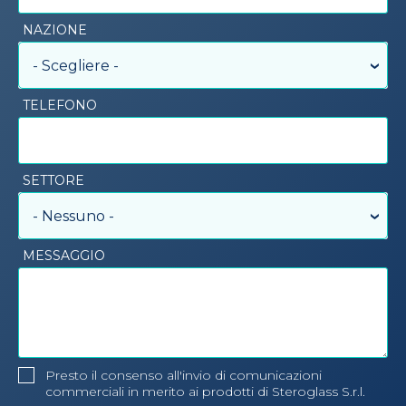
NAZIONE
- Scegliere -
TELEFONO
SETTORE
- Nessuno -
MESSAGGIO
Presto il consenso all'invio di comunicazioni
commerciali in merito ai prodotti di Steroglass S.r.l.