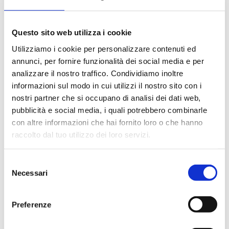
Monitor:
Informazioni sui metodi programmati, analisi
selezionate, numero delle analisi eseguibili con i
reagenti disponibili, stato delle calibrazioni e dei
Questo sito web utilizza i cookie
controlli.
Utilizziamo i cookie per personalizzare contenuti ed
Pannello reagenti:
Visualizza la posizione dei
annunci, per fornire funzionalità dei social media e per
reagenti ed il loro volume.
analizzare il nostro traffico. Condividiamo inoltre
Campioni:
Visualizzazione dello stato dei campioni,
informazioni sul modo in cui utilizzi il nostro sito con i
possibilità di aggiungere, rimuovere, modificare
nostri partner che si occupano di analisi dei dati web,
campioni durante il lavoro.
pubblicità e social media, i quali potrebbero combinarle
Lista di lavoro:
Illimitate liste di lavoro da utilizzare
con altre informazioni che hai fornito loro o che hanno
contemporaneamente. E' possibile aggiungere o
raccolto dal tuo utilizzo dei loro servizi.
rimuovere i test, effettuare la ripetizione automatica
dei test in errore e l'ispezione della cinetica di
Selezione
reazione per singolo test.
Necessari
del
Calibrazioni:
Sottrazione del bianco reagente, da 1 a
consenso
8 calibratori per singolo test. Regressione lineare, non
Preferenze
lineare con tre modelli di estrapolazione dei dati:
cubica, polinomiale, log-logit.