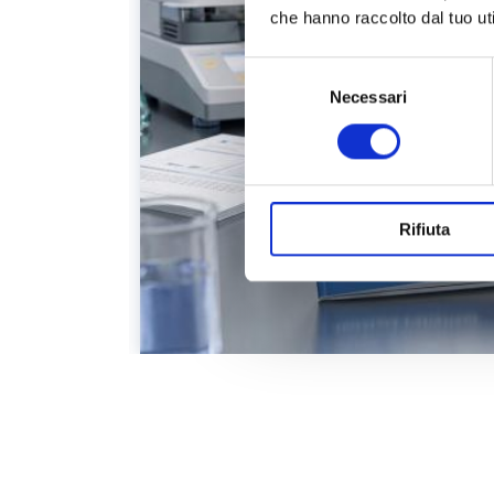
hone:
che hanno raccolto dal tuo uti
a
Selezione
del
Necessari
consenso
cita della
e
alisi
Rifiuta