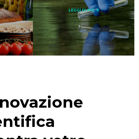
LEGGI DI PIÙ
nnovazione
entifica