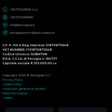
+39 075 609091 (r.a.)
+39 075 6090950
info@steroglass.it
steroglass.amm@pec.collabra.it
C.F. P. IVA e Reg. Imprese: 01870870548
VAT NUMBER: IT01870870548
Codice Univoco: SUBM70N
R.E.A. C.C.I.A. di Perugia n. 164737
Capitale sociale € 103.000,00 i.v.
Copyright 2022 © Steroglass S.r.l.
Privacy Policy
Cookie Policy
Condizioni generali di vendita
Note informative
Credits