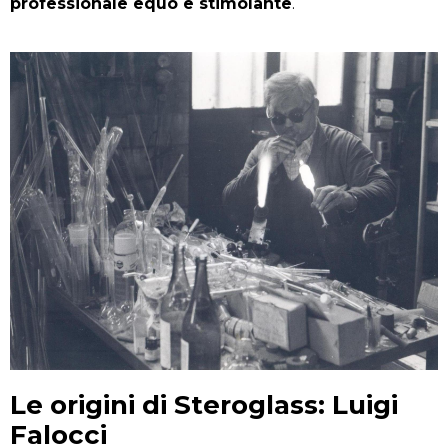
professionale equo e stimolante
.
Le origini di Steroglass: Luigi
Falocci