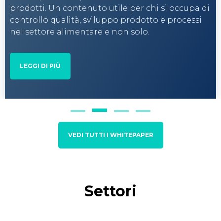
Steroglass offre una soluzione compatta e
avanzata per rendere i processi scientifici più
efficienti e affidabili.
LEGGI DI PIÙ
VEDI TUTTI I WHITEPAPER
Settori