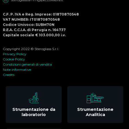
C.F. P. IVA e Reg. Imprese: 01870870548
VAT NUMBER: IT01870870548
Codice Univoco: SUBM70N
R.E.A. C.C.I.A. di Perugia n. 164737
Capitale sociale € 103.000,00 i.v.
Copyright 2022 © Steroglass S.r.l.
Privacy Policy
Cookie Policy
Condizioni generali di vendita
Note informative
Credits
Strumentazione da
Strumentazione
laboratorio
Analitica