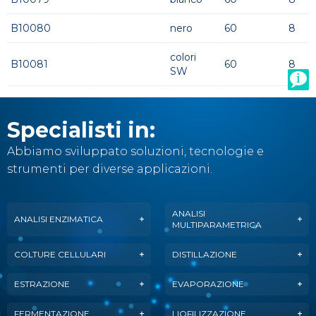
B10080
nero
60
8
colori
B10081
60
8
SW
Specialisti in:
Abbiamo sviluppato soluzioni, tecnologie e
strumenti per diverse applicazioni.
ANALISI
ANALISI ENZIMATICA
MULTIPARAMETRICA
COLTURE CELLULARI
DISTILLAZIONE
ESTRAZIONE
EVAPORAZIONE
FERMENTAZIONE
LIOFILIZZAZIONE