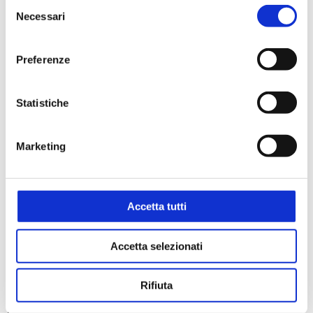
Selezione
RICHIEDI UN PREVENTIVO
Necessari
del
consenso
Preferenze
Settori
Alimentare
Ambientale
Statistiche
Biologico e diagnostico
Marketing
Applicazioni
Accetta tutti
Biologia molecolare
Criogenia
Accetta selezionati
Manipolazione liquidi
Rifiuta
Codici prodotto