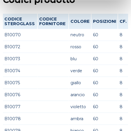
CODICE
CODICE
COLORE
POSIZIONI
CF.
STEROGLASS
FORNITORE
B10070
neutro
60
8
B10072
rosso
60
8
B10073
blu
60
8
B10074
verde
60
8
B10075
giallo
60
8
B10076
arancio
60
8
B10077
violetto
60
8
B10078
ambra
60
8
B10079
bianco
60
8