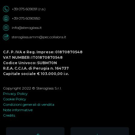
+39 075 609091 (r.a.)
+39 075 6090950
info@steroglass.it
steroglass.amm@pec.collabra.it
C.F. P. IVA e Reg. Imprese: 01870870548
VAT NUMBER: IT01870870548
Codice Univoco: SUBM70N
R.E.A. C.C.I.A. di Perugia n. 164737
Capitale sociale € 103.000,00 i.v.
Copyright 2022 © Steroglass S.r.l.
Privacy Policy
Cookie Policy
Condizioni generali di vendita
Note informative
Credits