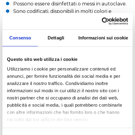
Possono essere disinfettati o messi in autoclave.
Sono codificati, disponibili in molti colori e
possono essere usati per lo stoccaggio in
frigorifero e nel congelatore.
Consenso
Dettagli
Informazioni sui cookie
Questo sito web utilizza i cookie
RICHIEDI UN PREVENTIVO
Utilizziamo i cookie per personalizzare contenuti ed
annunci, per fornire funzionalità dei social media e per
Caratteristiche tecniche
analizzare il nostro traffico. Condividiamo inoltre
informazioni sul modo in cui utilizzi il nostro sito con i
nostri partner che si occupano di analisi dei dati web,
dimensioni: (LxWxH) 12,3x8,4x4,5 cm
pubblicità e social media, i quali potrebbero combinarle
unità singola work rack da 60 posizioni per
con altre informazioni che hai fornito loro o che hanno
provette da 0,5 ml per microcentrifughe
raccolto dal tuo utilizzo dei loro servizi.