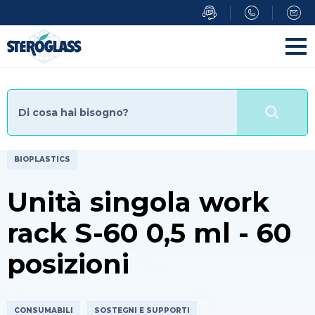
Salta
al
contenuto
principale
BIOPLASTICS
Unità singola work
rack S-60 0,5 ml - 60
posizioni
CONSUMABILI
SOSTEGNI E SUPPORTI