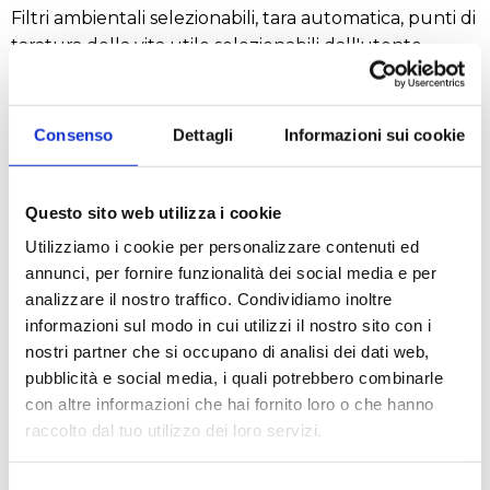
Filtri ambientali selezionabili, tara automatica, punti di
taratura della vita utile selezionabili dall'utente,
blocco del software e menu di reimpostazione,
impostazioni di comunicazione e opzioni di stampa
selezionabili dall'utente, progetto e ID utente
Consenso
Dettagli
Informazioni sui cookie
configurabili dall'utente, fino a 9 lingue operative.
Questo sito web utilizza i cookie
Struttura
Utilizziamo i cookie per personalizzare contenuti ed
annunci, per fornire funzionalità dei social media e per
Base in metallo, armatura superiore in ABS, piatto in
analizzare il nostro traffico. Condividiamo inoltre
acciaio inossidabile, paravento in vetro con pannelli
informazioni sul modo in cui utilizzi il nostro sito con i
laterali in due parti e sportello superiore scorrevole,
nostri partner che si occupano di analisi dei dati web,
indicatore di livellamento anteriore illuminato, gancio
pubblicità e social media, i quali potrebbero combinarle
per la pesata da sotto integrato
con altre informazioni che hai fornito loro o che hanno
raccolto dal tuo utilizzo dei loro servizi.
Applicazioni
Selezione