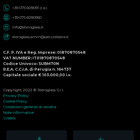
+39 075 609091 (r.a.)
+39 075 6090950
info@steroglass.it
steroglass.amm@pec.collabra.it
C.F. P. IVA e Reg. Imprese: 01870870548
VAT NUMBER: IT01870870548
Codice Univoco: SUBM70N
R.E.A. C.C.I.A. di Perugia n. 164737
Capitale sociale € 103.000,00 i.v.
Copyright 2022 © Steroglass S.r.l.
Privacy Policy
Cookie Policy
Condizioni generali di vendita
Note informative
Credits