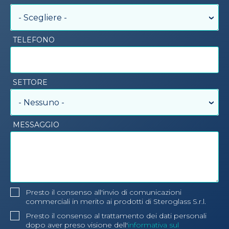
- Scegliere -
TELEFONO
SETTORE
- Nessuno -
MESSAGGIO
Presto il consenso all'invio di comunicazioni
commerciali in merito ai prodotti di Steroglass S.r.l.
Presto il consenso al trattamento dei dati personali
dopo aver preso visione dell'
informativa sul