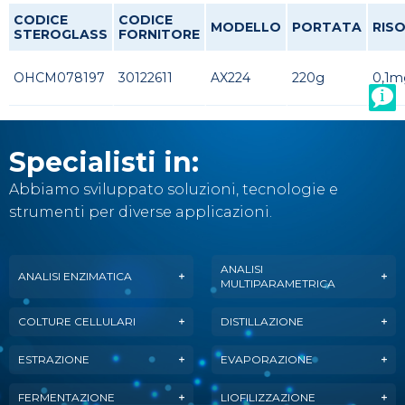
CODICE
CODICE
MODELLO
PORTATA
RIS
STEROGLASS
FORNITORE
OHCM078197
30122611
AX224
220g
0,1m
Specialisti in:
Abbiamo sviluppato soluzioni, tecnologie e
strumenti per diverse applicazioni.
ANALISI
ANALISI ENZIMATICA
MULTIPARAMETRICA
COLTURE CELLULARI
DISTILLAZIONE
ESTRAZIONE
EVAPORAZIONE
FERMENTAZIONE
LIOFILIZZAZIONE