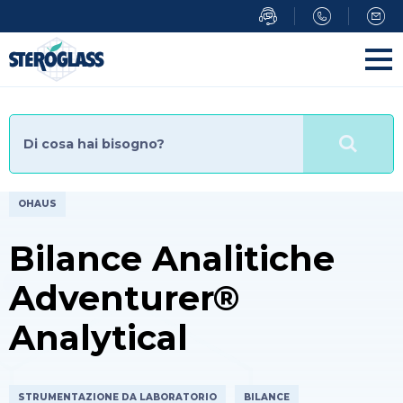
Salta
al
contenuto
principale
OHAUS
Bilance Analitiche
Adventurer®
Analytical
STRUMENTAZIONE DA LABORATORIO
BILANCE