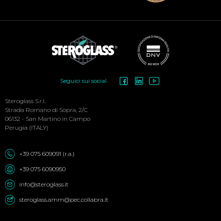
Social
Seguici sui social
Menu
Steroglass S.r.l.
Strada Romano di Sopra, 2/C
06132 - San Martino in Campo
Perugia (ITALY)
+39 075 609091 (r.a.)
+39 075 6090950
info@steroglass.it
steroglass.amm@pec.collabra.it