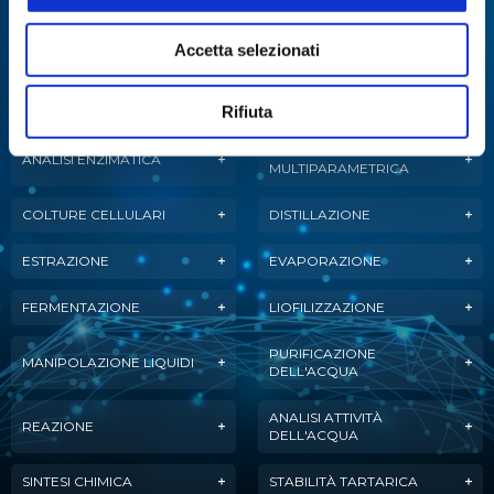
Specialisti in:
Accetta selezionati
Abbiamo sviluppato soluzioni, tecnologie e
strumenti per diverse applicazioni.
Rifiuta
ANALISI
ANALISI ENZIMATICA
MULTIPARAMETRICA
COLTURE CELLULARI
DISTILLAZIONE
ESTRAZIONE
EVAPORAZIONE
FERMENTAZIONE
LIOFILIZZAZIONE
PURIFICAZIONE
MANIPOLAZIONE LIQUIDI
DELL'ACQUA
ANALISI ATTIVITÀ
REAZIONE
DELL'ACQUA
SINTESI CHIMICA
STABILITÀ TARTARICA