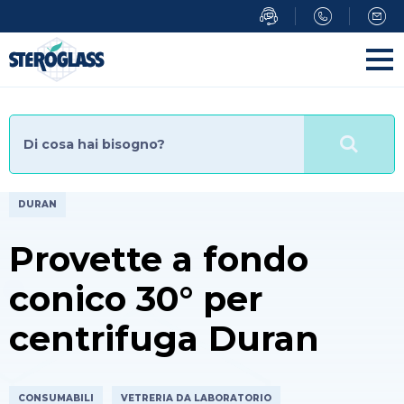
Salta
al
contenuto
principale
DURAN
Provette a fondo
conico 30° per
centrifuga Duran
CONSUMABILI
VETRERIA DA LABORATORIO