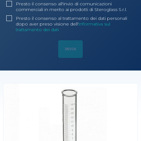
Presto il consenso all'invio di comunicazioni
commerciali in merito ai prodotti di Steroglass S.r.l.
Presto il consenso al trattamento dei dati personali
dopo aver preso visione dell'
informativa sul
trattamento dei dati