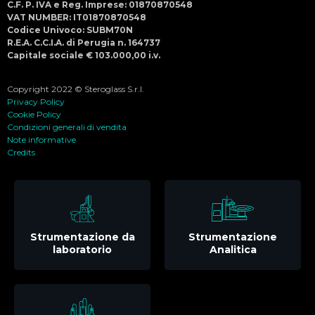
C.F. P. IVA e Reg. Imprese: 01870870548
VAT NUMBER: IT01870870548
Codice Univoco: SUBM70N
R.E.A. C.C.I.A. di Perugia n. 164737
Capitale sociale € 103.000,00 i.v.
Copyright 2022 © Steroglass S.r.l.
Privacy Policy
Cookie Policy
Condizioni generali di vendita
Note informative
Credits
Strumentazione da
Strumentazione
laboratorio
Analitica