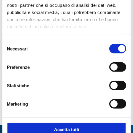
Applicazioni
nostri partner che si occupano di analisi dei dati web,
pubblicità e social media, i quali potrebbero combinarle
Analisi alimenti
Analisi del vino
con altre informazioni che hai fornito loro o che hanno
Analisi delle acque
Batteriologia
raccolto dal tuo utilizzo dei loro servizi.
Concentrazione
Manipolazione liquidi
Selezione
Reazione
Necessari
del
consenso
Preferenze
Codici prodotto
Statistiche
CAPACITÀ
CODICE
CODICE
DIMENSIONI
NOMINALE
STEROGLASS
FORNITORE
Ø X H MM
ML
Marketing
DUTS036519
242630901
16x100
12
Accetta tutti