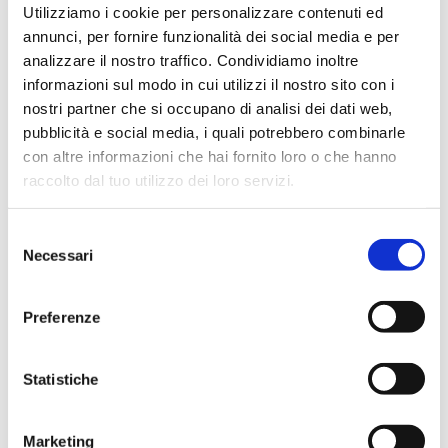
Utilizziamo i cookie per personalizzare contenuti ed
Alimentare
Ambientale
annunci, per fornire funzionalità dei social media e per
analizzare il nostro traffico. Condividiamo inoltre
Biologico e diagnostico
Chimico
informazioni sul modo in cui utilizzi il nostro sito con i
nostri partner che si occupano di analisi dei dati web,
pubblicità e social media, i quali potrebbero combinarle
con altre informazioni che hai fornito loro o che hanno
Applicazioni
raccolto dal tuo utilizzo dei loro servizi.
Analisi alimenti
Analisi del vino
Selezione
Analisi delle acque
Colture cellulari
Necessari
del
Concentrazione
Manipolazione liquidi
consenso
Reazione
Preferenze
Statistiche
Codici prodotto
Marketing