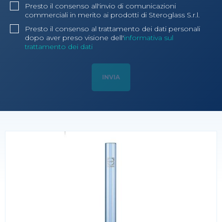
Presto il consenso all'invio di comunicazioni
commerciali in merito ai prodotti di Steroglass S.r.l.
Presto il consenso al trattamento dei dati personali
dopo aver preso visione dell'
informativa sul
trattamento dei dati