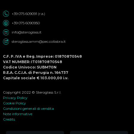
+39 075 609091 (r.a.)
+39 075 6090950
info@steroglass.it
steroglass.amm@pec.collabra.it
C.F. P. IVA e Reg. Imprese: 01870870548
VAT NUMBER: IT01870870548
Codice Univoco: SUBM70N
R.E.A. C.C.I.A. di Perugia n. 164737
Capitale sociale € 103.000,00 i.v.
Copyright 2022 © Steroglass S.r.l.
Privacy Policy
Cookie Policy
Condizioni generali di vendita
Note informative
Credits