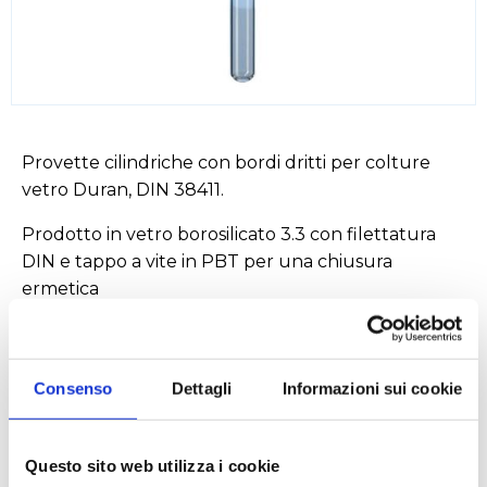
Provette cilindriche con bordi dritti per colture
vetro Duran, DIN 38411.
Prodotto in vetro borosilicato 3.3 con filettatura
DIN e tappo a vite in PBT per una chiusura
ermetica
Elevata tenuta grazie alla guarnizione in silicone
rivestita in PTFE
Consenso
Dettagli
Informazioni sui cookie
Questo sito web utilizza i cookie
Settori