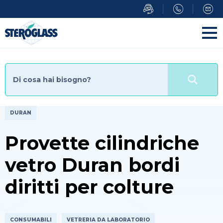
Salta
al
contenuto
principale
DURAN
Provette cilindriche
vetro Duran bordi
diritti per colture
CONSUMABILI
VETRERIA DA LABORATORIO