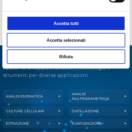
CODICE
CODICE
DIMENSIONI
SPESSORE
STEROGLASS
FORNITORE
Ø X H MM
PARETI MM
DUTS036482
261322305
18x180
1,0-1,2
Accetta tutti
DUTS036486
261322305
16x160
1,0-1,2
Accetta selezionati
Specialisti in:
Rifiuta
Abbiamo sviluppato soluzioni, tecnologie e
strumenti per diverse applicazioni.
ANALISI
ANALISI ENZIMATICA
MULTIPARAMETRICA
COLTURE CELLULARI
DISTILLAZIONE
ESTRAZIONE
EVAPORAZIONE