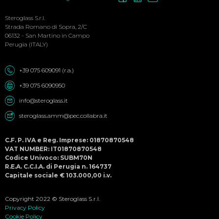
Social
Menu
Steroglass S.r.l.
Strada Romano di Sopra, 2/C
06132 - San Martino in Campo
Perugia (ITALY)
+39 075 609091 (r.a.)
+39 075 6090950
info@steroglass.it
steroglass.amm@pec.collabra.it
C.F. P. IVA e Reg. Imprese: 01870870548
VAT NUMBER: IT01870870548
Codice Univoco: SUBM70N
R.E.A. C.C.I.A. di Perugia n. 164737
Capitale sociale € 103.000,00 i.v.
Copyright 2022 © Steroglass S.r.l.
Privacy Policy
Cookie Policy