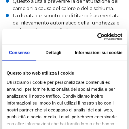
Questo aiuta a prevenire la denaturazione dei
campioni a causa del calore o della schiuma.
La durata dei sonotrode di titanio è aumentata
dal rilevamento automatico della lunghezza e
dalla regolazione della frequenza.
Il volume massimo del campione è di 750 ml in
una serie oppure fino a parecchi litri usando
una cella di flusso.
Consenso
Dettagli
Informazioni sui cookie
Questo sito web utilizza i cookie
RICHIEDI UN PREVENTIVO
Utilizziamo i cookie per personalizzare contenuti ed
annunci, per fornire funzionalità dei social media e per
Caratteristiche tecniche
analizzare il nostro traffico. Condividiamo inoltre
informazioni sul modo in cui utilizzi il nostro sito con i
nostri partner che si occupano di analisi dei dati web,
dimensioni (WxHxD): 130x180x50 mm;
pubblicità e social media, i quali potrebbero combinarle
peso: 0,75 Kg;
con altre informazioni che hai fornito loro o che hanno