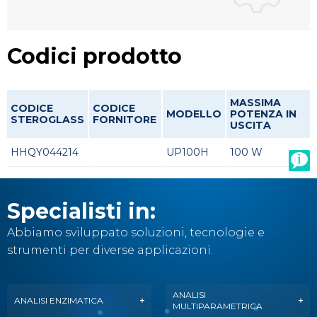
Codici prodotto
MASSIMA
CODICE
CODICE
MODELLO
POTENZA IN
STEROGLASS
FORNITORE
USCITA
HHQY044214
UP100H
100 W
Specialisti in:
Abbiamo sviluppato soluzioni, tecnologie e
strumenti per diverse applicazioni.
ANALISI
ANALISI ENZIMATICA
MULTIPARAMETRICA