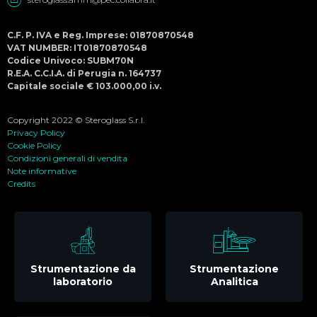
C.F. P. IVA e Reg. Imprese: 01870870548
VAT NUMBER: IT01870870548
Codice Univoco: SUBM70N
R.E.A. C.C.I.A. di Perugia n. 164737
Capitale sociale € 103.000,00 i.v.
Copyright 2022 © Steroglass S.r.l.
Privacy Policy
Cookie Policy
Condizioni generali di vendita
Note informative
Credits
Strumentazione da
Strumentazione
laboratorio
Analitica