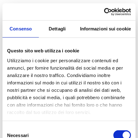
Spessore delle pareti dei tubi: 0,38 mm.
Vetro Pirex o equivalente.
Consenso
Dettagli
Informazioni sui cookie
RICHIEDI UN PREVENTIVO
Questo sito web utilizza i cookie
Utilizziamo i cookie per personalizzare contenuti ed
annunci, per fornire funzionalità dei social media e per
Settori
analizzare il nostro traffico. Condividiamo inoltre
informazioni sul modo in cui utilizzi il nostro sito con i
Chimico
nostri partner che si occupano di analisi dei dati web,
pubblicità e social media, i quali potrebbero combinarle
con altre informazioni che hai fornito loro o che hanno
raccolto dal tuo utilizzo dei loro servizi.
Applicazioni
Selezione
Spettrofotometria
Necessari
del