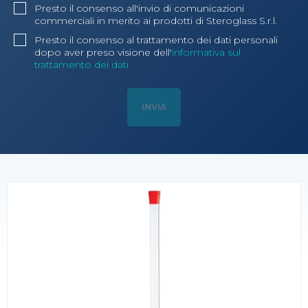
Presto il consenso all'invio di comunicazioni
commerciali in merito ai prodotti di Steroglass S.r.l.
Presto il consenso al trattamento dei dati personali
dopo aver preso visione dell'
informativa sul
trattamento dei dati