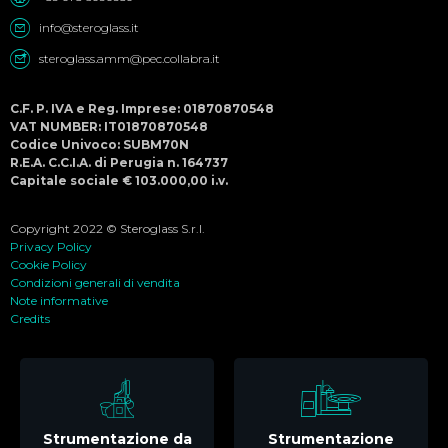
info@steroglass.it
steroglass.amm@pec.collabra.it
C.F. P. IVA e Reg. Imprese: 01870870548
VAT NUMBER: IT01870870548
Codice Univoco: SUBM70N
R.E.A. C.C.I.A. di Perugia n. 164737
Capitale sociale € 103.000,00 i.v.
Copyright 2022 © Steroglass S.r.l.
Privacy Policy
Cookie Policy
Condizioni generali di vendita
Note informative
Credits
Strumentazione da
Strumentazione