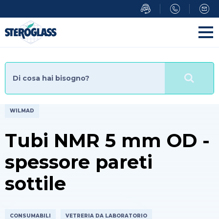
Salta
al
contenuto
principale
WILMAD
Tubi NMR 5 mm OD -
spessore pareti
sottile
CONSUMABILI
VETRERIA DA LABORATORIO