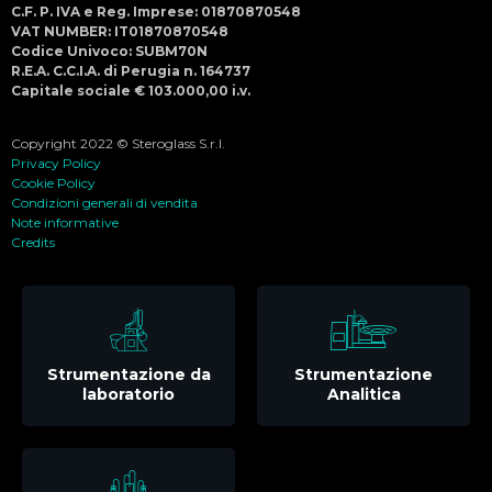
C.F. P. IVA e Reg. Imprese: 01870870548
VAT NUMBER: IT01870870548
Codice Univoco: SUBM70N
R.E.A. C.C.I.A. di Perugia n. 164737
Capitale sociale € 103.000,00 i.v.
Copyright 2022 © Steroglass S.r.l.
Privacy Policy
Cookie Policy
Condizioni generali di vendita
Note informative
Credits
Strumentazione da
Strumentazione
laboratorio
Analitica