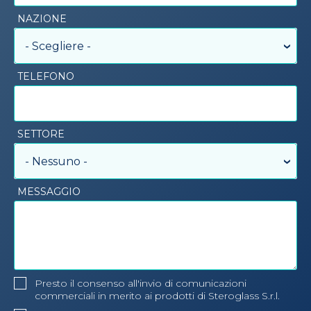
NAZIONE
- Scegliere -
TELEFONO
SETTORE
- Nessuno -
MESSAGGIO
Presto il consenso all'invio di comunicazioni
commerciali in merito ai prodotti di Steroglass S.r.l.