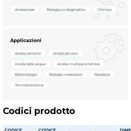
Ambientale
Biologico e diagnostico
Chimico
Applicazioni
Analisi alimenti
Analisi del vino
Analisi delle acque
Analisi multiparametrica
Batteriologia
Biologia molecolare
Reazione
Termostatazione
Codici prodotto
CODICE
CODICE
DIME