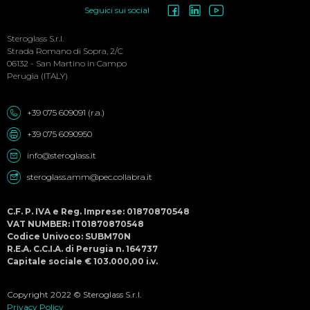
Social
Seguici sui social
Menu
Steroglass S.r.l.
Strada Romano di Sopra, 2/C
06132 - San Martino in Campo
Perugia (ITALY)
+39 075 609091 (r.a.)
+39 075 6090950
info@steroglass.it
steroglass.amm@pec.collabra.it
C.F. P. IVA e Reg. Imprese: 01870870548
VAT NUMBER: IT01870870548
Codice Univoco: SUBM70N
R.E.A. C.C.I.A. di Perugia n. 164737
Capitale sociale € 103.000,00 i.v.
Copyright 2022 © Steroglass S.r.l.
Privacy Policy