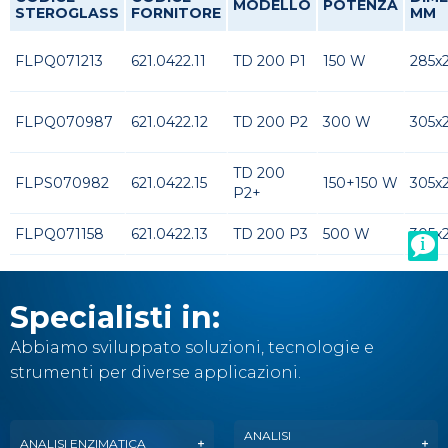
MODELLO
POTENZA
STEROGLASS
FORNITORE
MM
FLPQ071213
621.0422.11
TD 200 P1
150 W
285x
FLPQ070987
621.0422.12
TD 200 P2
300 W
305x
TD 200
FLPS070982
621.0422.15
150+150 W
305x
P2+
FLPQ071158
621.0422.13
TD 200 P3
500 W
305x
Specialisti in:
Abbiamo sviluppato soluzioni, tecnologie e
strumenti per diverse applicazioni.
ANALISI
ANALISI ENZIMATICA