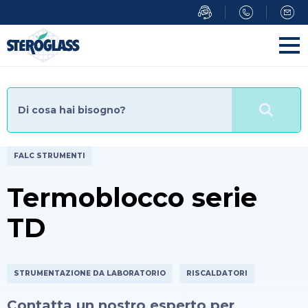
Salta
al
contenuto
principale
FALC STRUMENTI
Termoblocco serie
TD
STRUMENTAZIONE DA LABORATORIO
RISCALDATORI
Contatta un nostro esperto per