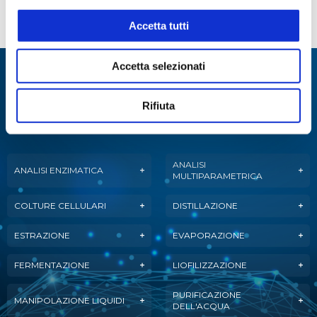
KAMY022176
650
10,5
12
Accetta tutti
Accetta selezionati
Specialisti in:
Abbiamo sviluppato soluzioni, tecnologie e
Rifiuta
strumenti per diverse applicazioni.
ANALISI
ANALISI ENZIMATICA
MULTIPARAMETRICA
COLTURE CELLULARI
DISTILLAZIONE
ESTRAZIONE
EVAPORAZIONE
FERMENTAZIONE
LIOFILIZZAZIONE
PURIFICAZIONE
MANIPOLAZIONE LIQUIDI
DELL'ACQUA