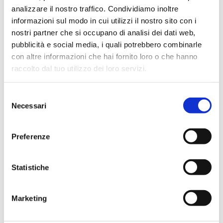
Codici prodotto
analizzare il nostro traffico. Condividiamo inoltre
informazioni sul modo in cui utilizzi il nostro sito con i
nostri partner che si occupano di analisi dei dati web,
DIAMETRO
CODICE
CODICE
DIAMETRO
pubblicità e social media, i quali potrebbero combinarle
PROVETTA
STEROGLASS
FORNITORE
TAPPO MM
MM
con altre informazioni che hai fornito loro o che hanno
raccolto dal tuo utilizzo dei loro servizi.
KAMY022098
652
14,5
16 coniche
Selezione
KAMY022099
656
28
30
Necessari
del
KAMY022100
658
38
40
consenso
KAMY022101
651
14
16
Preferenze
KAMY022102
659
15,5
17
Statistiche
KAMY022103
654
16
18
KAMY022104
655
22
24
Marketing
KAMY022105
657
33
35