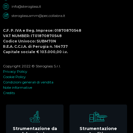
info@steroglass.it
steroglass.amm@pec.collabra.it
C.F. P. IVA e Reg. Imprese: 01870870548
VAT NUMBER: IT01870870548
Codice Univoco: SUBM70N
R.E.A. C.C.I.A. di Perugia n. 164737
Capitale sociale € 103.000,00 i.v.
Copyright 2022 © Steroglass S.r.l.
Privacy Policy
Cookie Policy
Condizioni generali di vendita
Note informative
Credits
Strumentazione da
Strumentazione