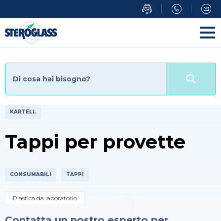
Salta
al
contenuto
principale
KARTELL
Tappi per provette
CONSUMABILI
TAPPI
Plastica da laboratorio
Contatta un nostro esperto per