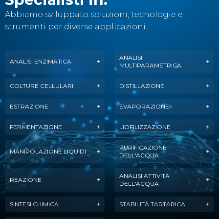
Abbiamo sviluppato soluzioni, tecnologie e
strumenti per diverse applicazioni.
ANALISI
ANALISI ENZIMATICA
MULTIPARAMETRICA
COLTURE CELLULARI
DISTILLAZIONE
ESTRAZIONE
EVAPORAZIONE
FERMENTAZIONE
LIOFILIZZAZIONE
PURIFICAZIONE
MANIPOLAZIONE LIQUIDI
DELL'ACQUA
ANALISI ATTIVITÀ
REAZIONE
DELL'ACQUA
SINTESI CHIMICA
STABILITÀ TARTARICA