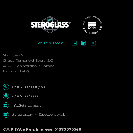
Social
Seguici sui social
Menu
Steroglass S.r.l.
Strada Romano di Sopra, 2/C
06132 - San Martino in Campo
Perugia (ITALY)
+39 075 609091 (r.a.)
+39 075 6090950
info@steroglass.it
steroglass.amm@pec.collabra.it
C.F. P. IVA e Reg. Imprese: 01870870548