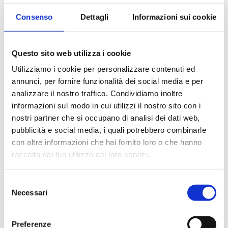
MATERIALI PREMIUM PER RIDURRE I COSTI DELLE TUE
ESTRAZIONI
Consenso
Dettagli
Informazioni sui cookie
DESIGN COMPATTO E RISPARMIO DI SPAZIO
Questo sito web utilizza i cookie
Utilizziamo i cookie per personalizzare contenuti ed
TECNOLOGIA CLOUD PER PORTARE L'AUTOMAZIONE A UN
NUOVO LIVELLO
annunci, per fornire funzionalità dei social media e per
analizzare il nostro traffico. Condividiamo inoltre
informazioni sul modo in cui utilizzi il nostro sito con i
TECNOLOGIA TEMS™
nostri partner che si occupano di analisi dei dati web,
pubblicità e social media, i quali potrebbero combinarle
con altre informazioni che hai fornito loro o che hanno
raccolto dal tuo utilizzo dei loro servizi.
RICHIEDI UN PREVENTIVO
Caratteristiche tecniche
Selezione
Necessari
del
consenso
POSIZIONI: SER 158/3 3 posizioni SER 158/6 6
Preferenze