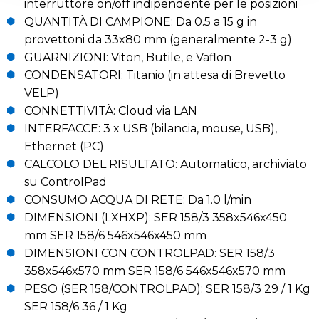
interruttore on/off indipendente per le posizioni
QUANTITÀ DI CAMPIONE: Da 0.5 a 15 g in
provettoni da 33x80 mm (generalmente 2-3 g)
GUARNIZIONI: Viton, Butile, e Vaflon
CONDENSATORI: Titanio (in attesa di Brevetto
VELP)
CONNETTIVITÀ: Cloud via LAN
INTERFACCE: 3 x USB (bilancia, mouse, USB),
Ethernet (PC)
CALCOLO DEL RISULTATO: Automatico, archiviato
su ControlPad
CONSUMO ACQUA DI RETE: Da 1.0 l/min
DIMENSIONI (LXHXP): SER 158/3 358x546x450
mm SER 158/6 546x546x450 mm
DIMENSIONI CON CONTROLPAD: SER 158/3
358x546x570 mm SER 158/6 546x546x570 mm
PESO (SER 158/CONTROLPAD): SER 158/3 29 / 1 Kg
SER 158/6 36 / 1 Kg