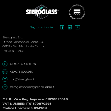
Social
Seguici sui social
Menu
Steroglass S.r.l.
Strada Romano di Sopra, 2/C
06132 - San Martino in Campo
Perugia (ITALY)
+39 075 609091 (r.a.)
+39 075 6090950
info@steroglass.it
steroglass.amm@pec.collabra.it
C.F. P. IVA e Reg. Imprese: 01870870548
VAT NUMBER: IT01870870548
Codice Univoco: SUBM70N