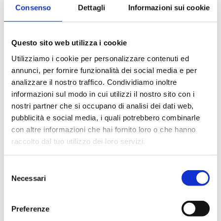
Consenso
Dettagli
Informazioni sui cookie
RICHIEDI UN PREVENTIVO
Questo sito web utilizza i cookie
Settori
Utilizziamo i cookie per personalizzare contenuti ed
annunci, per fornire funzionalità dei social media e per
Ambientale
Biologico e diagnostico
Chimico
analizzare il nostro traffico. Condividiamo inoltre
informazioni sul modo in cui utilizzi il nostro sito con i
nostri partner che si occupano di analisi dei dati web,
pubblicità e social media, i quali potrebbero combinarle
Applicazioni
con altre informazioni che hai fornito loro o che hanno
raccolto dal tuo utilizzo dei loro servizi.
Analisi alimenti
Analisi del vino
Selezione
Analisi delle acque
Analisi multiparametrica
Necessari
del
Batteriologia
Biologia molecolare
Reazione
consenso
Termostatazione
Preferenze