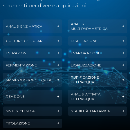
strumenti per diverse applicazioni.
ANALISI
ANALISI ENZIMATICA
MULTIPARAMETRICA
COLTURE CELLULARI
DISTILLAZIONE
ESTRAZIONE
EVAPORAZIONE
FERMENTAZIONE
LIOFILIZZAZIONE
PURIFICAZIONE
MANIPOLAZIONE LIQUIDI
DELL'ACQUA
ANALISI ATTIVITÀ
REAZIONE
DELL'ACQUA
SINTESI CHIMICA
STABILITÀ TARTARICA
TITOLAZIONE