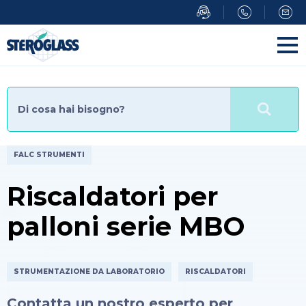
Salta
al
contenuto
principale
FALC STRUMENTI
Riscaldatori per
palloni serie MBO
STRUMENTAZIONE DA LABORATORIO
RISCALDATORI
Contatta un nostro esperto per