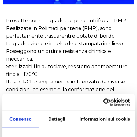
Provette coniche graduate per centrifuga - PMP
Realizzate in Polimetilpentene (PMP), sono
perfettamente trasparenti e dotate di bordo.
La graduazione è indelebile e stampata in rilievo.
Posseggono un'ottima resistenza chimica e
meccanica.
Sterilizzabili in autoclave, resistono a temperature
fino a +170°C
Il dato RCF è ampiamente influenzato da diverse
condizioni, ad esempio: la conformazione del
rotore della centrifuga, la disposizione delle
provette all'interno del rotore, i prodotti chimici
usati, la temperatura ed il tempo di
Consenso
Dettagli
Informazioni sui cookie
centrifugazione. Quindi il valore di RCF è indicativo.
Nota: evitare il contatto diretto con la fiamma.