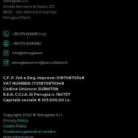
Menu
Steroglass S.r.l.
Strada Romano di Sopra, 2/C
06132 - San Martino in Campo
Perugia (ITALY)
+39 075 609091 (r.a.)
+39 075 6090950
info@steroglass.it
steroglass.amm@pec.collabra.it
C.F. P. IVA e Reg. Imprese: 01870870548
VAT NUMBER: IT01870870548
Codice Univoco: SUBM70N
R.E.A. C.C.I.A. di Perugia n. 164737
Capitale sociale € 103.000,00 i.v.
Copyright 2022 © Steroglass S.r.l.
Privacy Policy
Cookie Policy
Condizioni generali di vendita
Note informative