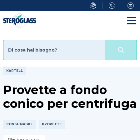
Salta
al
contenuto
principale
KARTELL
Provette a fondo
conico per centrifuga
CONSUMABILI
PROVETTE
Plastica monouso