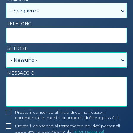
- Scegliere -
TELEFONO
SETTORE
- Nessuno -
MESSAGGIO
Presto il consenso all'invio di comunicazioni
commerciali in merito ai prodotti di Steroglass S.r.l.
Presto il consenso al trattamento dei dati personali
dopo aver preso visione dell'
informativa sul