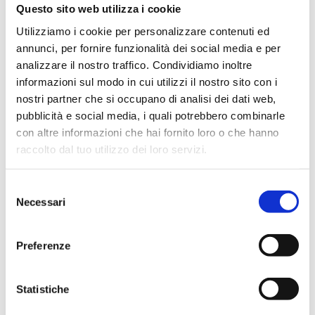
MATERIALI: PMP (TPX®)
Questo sito web utilizza i cookie
Utilizziamo i cookie per personalizzare contenuti ed
annunci, per fornire funzionalità dei social media e per
analizzare il nostro traffico. Condividiamo inoltre
informazioni sul modo in cui utilizzi il nostro sito con i
nostri partner che si occupano di analisi dei dati web,
Settori
pubblicità e social media, i quali potrebbero combinarle
con altre informazioni che hai fornito loro o che hanno
Alimentare
Ambientale
raccolto dal tuo utilizzo dei loro servizi.
Biologico e diagnostico
Chimico
Selezione
Necessari
del
consenso
Applicazioni
Preferenze
Campionamento sterile
Manipolazione liquidi
Statistiche