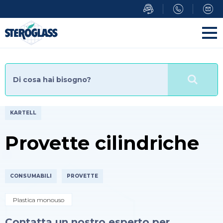
Salta
al
contenuto
principale
KARTELL
Provette cilindriche
CONSUMABILI
PROVETTE
Plastica monouso
Contatta un nostro esperto per