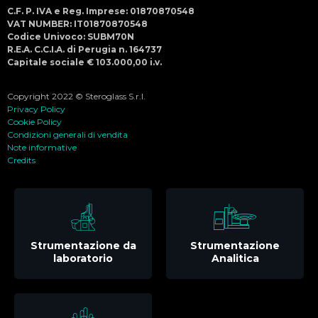
C.F. P. IVA e Reg. Imprese: 01870870548
VAT NUMBER: IT01870870548
Codice Univoco: SUBM70N
R.E.A. C.C.I.A. di Perugia n. 164737
Capitale sociale € 103.000,00 i.v.
Copyright 2022 © Steroglass S.r.l.
Privacy Policy
Cookie Policy
Condizioni generali di vendita
Note informative
Credits
Strumentazione da
Strumentazione
laboratorio
Analitica