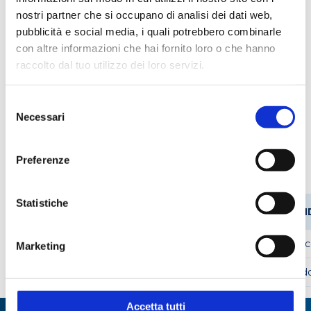
nostri partner che si occupano di analisi dei dati web,
pubblicità e social media, i quali potrebbero combinarle
con altre informazioni che hai fornito loro o che hanno
raccolto dal tuo utilizzo dei loro servizi.
Applicazioni
Campionamento acque
Manipolazione liquidi
Selezione
Necessari
del
consenso
Codici prodotto
Preferenze
Statistiche
CODICE
CODICE
DIAMETRO
ALTEZZA
FON
STEROGLASS
FORNITORE
MM
MM
KAMY018278
1400
16
108
coni
Marketing
KAMY018277
1405
18
100
tond
Accetta tutti