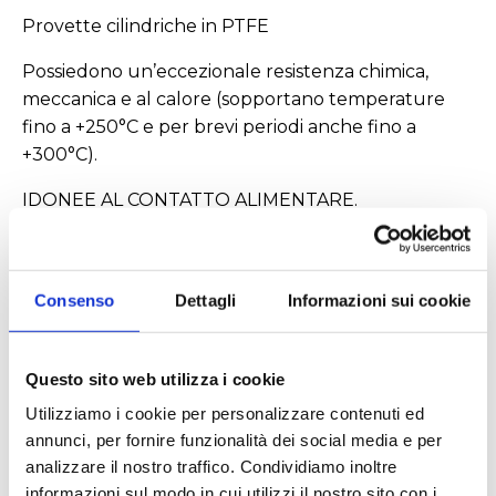
Provette cilindriche in PTFE
Possiedono un’eccezionale resistenza chimica,
meccanica e al calore (sopportano temperature
fino a +250°C e per brevi periodi anche fino a
+300°C).
IDONEE AL CONTATTO ALIMENTARE.
MATERIALI: PTFE
Per i tappi si veda la sezione "Tappi".
Consenso
Dettagli
Informazioni sui cookie
Questo sito web utilizza i cookie
Settori
Utilizziamo i cookie per personalizzare contenuti ed
annunci, per fornire funzionalità dei social media e per
Alimentare
Ambientale
analizzare il nostro traffico. Condividiamo inoltre
Biologico e diagnostico
Chimico
informazioni sul modo in cui utilizzi il nostro sito con i