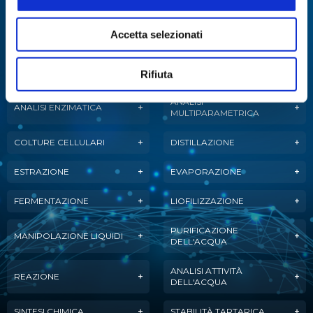
Specialisti in:
Accetta selezionati
Abbiamo sviluppato soluzioni, tecnologie e
strumenti per diverse applicazioni.
Rifiuta
ANALISI
ANALISI ENZIMATICA
MULTIPARAMETRICA
COLTURE CELLULARI
DISTILLAZIONE
ESTRAZIONE
EVAPORAZIONE
FERMENTAZIONE
LIOFILIZZAZIONE
PURIFICAZIONE
MANIPOLAZIONE LIQUIDI
DELL'ACQUA
ANALISI ATTIVITÀ
REAZIONE
DELL'ACQUA
SINTESI CHIMICA
STABILITÀ TARTARICA