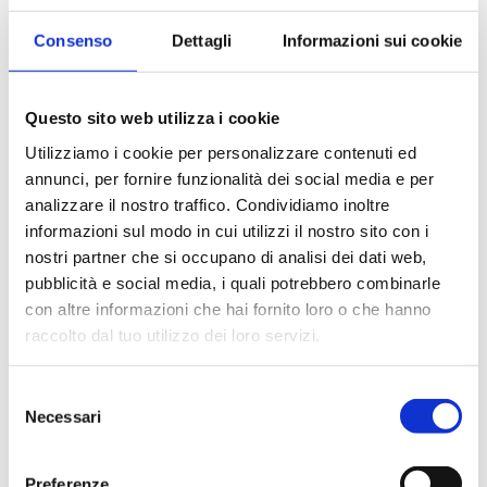
Le provette BIOplastics sono costruite sotto strette
Consenso
Dettagli
Informazioni sui cookie
condizioni di qualità controllata per assicurare
stabilità, consistenza, durata, qualità, superficie
interna liscia, facile chiusura e risultati con alta
Questo sito web utilizza i cookie
ripetibilità.
Utilizziamo i cookie per personalizzare contenuti ed
Range di temperatura: -80°C ÷ +100°C
annunci, per fornire funzionalità dei social media e per
Resistono fino a 20000 g
analizzare il nostro traffico. Condividiamo inoltre
informazioni sul modo in cui utilizzi il nostro sito con i
nostri partner che si occupano di analisi dei dati web,
pubblicità e social media, i quali potrebbero combinarle
RICHIEDI UN PREVENTIVO
con altre informazioni che hai fornito loro o che hanno
raccolto dal tuo utilizzo dei loro servizi.
Settori
Selezione
Necessari
del
Alimentare
Ambientale
consenso
Biologico e diagnostico
Preferenze