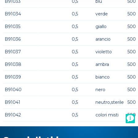
B91033
0,5
blu
500
B91034
0,5
verde
500
B91035
0,5
giallo
500
B91036
0,5
arancio
500
B91037
0,5
violetto
500
B91038
0,5
ambra
500
B91039
0,5
bianco
500
B91040
0,5
nero
500
B91041
0,5
neutro,sterile
500
B91042
0,5
colori misti
500