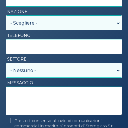
NAZIONE
- Scegliere -
TELEFONO
SETTORE
- Nessuno -
MESSAGGIO
Presto il consenso all'invio di comunicazioni
commerciali in merito ai prodotti di Steroglass S.r.l.