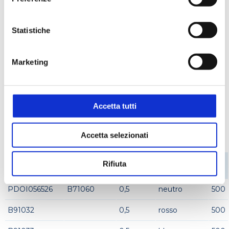
Statistiche
Applicazioni
Marketing
Biologia molecolare
Criogenia
Manipolazione liquidi
Accetta tutti
Codici prodotto
Accetta selezionati
CODICE
CODICE
VOLUME
Rifiuta
COLORE
CF.
STEROGLASS
FORNITORE
ML
PDOI056526
B71060
0,5
neutro
500
B91032
0,5
rosso
500