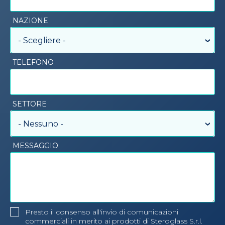
NAZIONE
- Scegliere -
TELEFONO
SETTORE
- Nessuno -
MESSAGGIO
Presto il consenso all'invio di comunicazioni
commerciali in merito ai prodotti di Steroglass S.r.l.