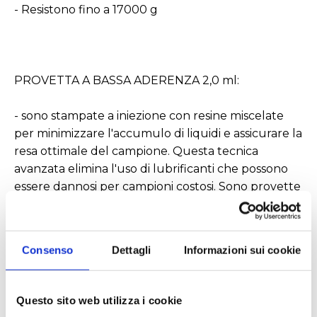
- Resistono fino a 17000 g
PROVETTA A BASSA ADERENZA 2,0 ml:
- sono stampate a iniezione con resine miscelate
per minimizzare l'accumulo di liquidi e assicurare la
resa ottimale del campione. Questa tecnica
avanzata elimina l'uso di lubrificanti che possono
essere dannosi per campioni costosi. Sono provette
autoclavabli e ideali per prove cliniche sensibili,
analisi quantitative, controllo di qualità ed ogni
altra applicazione dove è richiesta resa ottimale e
Consenso
Dettagli
Informazioni sui cookie
perdita minima del campione. Stampaggi avanzati,
controllo di qualità e sistemi di stoccaggio
assicurano che questi prodotti sono privi di
Questo sito web utilizza i cookie
contaminazione da enzimi e acidi nucleici.