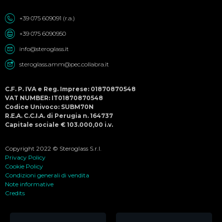
+39 075 609091 (r.a.)
+39 075 6090950
info@steroglass.it
steroglass.amm@pec.collabra.it
C.F. P. IVA e Reg. Imprese: 01870870548
VAT NUMBER: IT01870870548
Codice Univoco: SUBM70N
R.E.A. C.C.I.A. di Perugia n. 164737
Capitale sociale € 103.000,00 i.v.
Copyright 2022 © Steroglass S.r.l.
Privacy Policy
Cookie Policy
Condizioni generali di vendita
Note informative
Credits