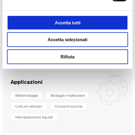
Accetta tutti
Settori
Accetta selezionati
Alimentare
Ambientale
Biologico e diagnostico
Rifiuta
Applicazioni
Batteriologia
Biologia molecolare
Colture cellulari
Concentrazione
Manipolazione liquidi