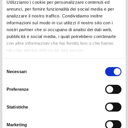
Utilizziamo i cookie per personalizzare contenuti ed
annunci, per fornire funzionalità dei social media e per
- provette di eccellente qualità per
analizzare il nostro traffico. Condividiamo inoltre
microcentrifughe con tappo piatto ottico
informazioni sul modo in cui utilizzi il nostro sito con i
(trasparente)
nostri partner che si occupano di analisi dei dati web,
pubblicità e social media, i quali potrebbero combinarle
- area scrivibile sul tappo e sul lato della provetta
con altre informazioni che hai fornito loro o che hanno
raccolto dal tuo utilizzo dei loro servizi.
- i tappi di queste provette aderiscono molto bene
Selezione
- graduazioni: 0.1, 0.5, 1.0 e 1.5 ml
Necessari
del
consenso
- le resine usate durante lo stampaggio evitano
Preferenze
che le proteine, persino per piccole quantità, si
attacchino sulla superficie del polipropilene. Con
queste provette possono essere svolte tutte le
Statistiche
procedure di lavoro sensibili alle proteine.
Marketing
(r. 011206)