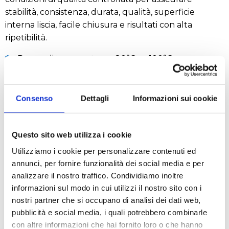
stabilità, consistenza, durata, qualità, superficie
interna liscia, facile chiusura e risultati con alta
ripetibilità.
Range di temperatura: -80°C ÷ +100°C
Resistono fino a 17000 g
Consenso
Dettagli
Informazioni sui cookie
PROVETTE PER MICROCENTRIFUGA 2,0 ml -
Questo sito web utilizza i cookie
GRADUATA
:
Utilizziamo i cookie per personalizzare contenuti ed
annunci, per fornire funzionalità dei social media e per
provette con tappo piatto ottico e aderente
analizzare il nostro traffico. Condividiamo inoltre
area scrivibile sul tappo e sul lato della provetta
informazioni sul modo in cui utilizzi il nostro sito con i
materiale tip M (lega di Polipropilene, ottimizzato
nostri partner che si occupano di analisi dei dati web,
per applicazioni da laboratorio)
pubblicità e social media, i quali potrebbero combinarle
graduazioni: 0.1, 0.5, 1.0 e 1.5 ml
con altre informazioni che hai fornito loro o che hanno