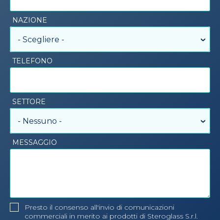
NAZIONE
- Scegliere -
TELEFONO
SETTORE
- Nessuno -
MESSAGGIO
Presto il consenso all'invio di comunicazioni
commerciali in merito ai prodotti di Steroglass S.r.l.