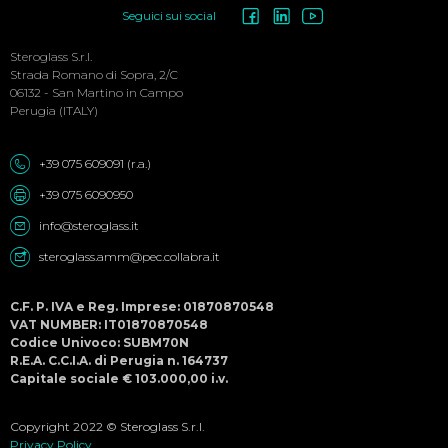
Social
Seguici sui social
Menu
Steroglass S.r.l.
Strada Romano di Sopra, 2/C
06132 - San Martino in Campo
Perugia (ITALY)
+39 075 609091 (r.a.)
+39 075 6090950
info@steroglass.it
steroglass.amm@pec.collabra.it
C.F. P. IVA e Reg. Imprese: 01870870548
VAT NUMBER: IT01870870548
Codice Univoco: SUBM70N
R.E.A. C.C.I.A. di Perugia n. 164737
Capitale sociale € 103.000,00 i.v.
Copyright 2022 © Steroglass S.r.l.
Privacy Policy