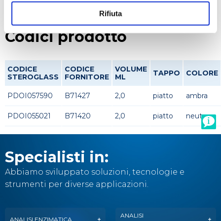
Rifiuta
Codici prodotto
CODICE
CODICE
VOLUME
TAPPO
COLORE
STEROGLASS
FORNITORE
ML
PDOI057590
B71427
2,0
piatto
ambra
PDOI055021
B71420
2,0
piatto
neutro
Specialisti in:
Abbiamo sviluppato soluzioni, tecnologie e
strumenti per diverse applicazioni.
ANALISI
ANALISI ENZIMATICA