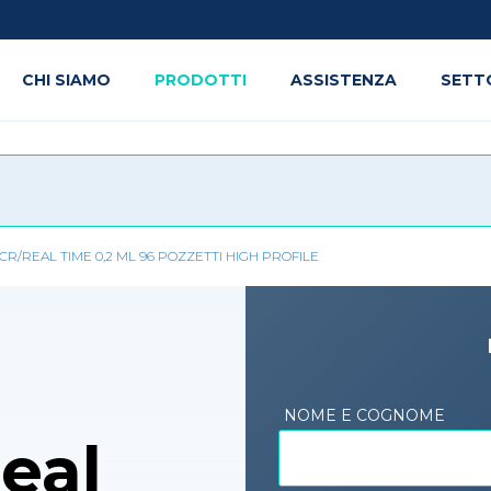
CHI SIAMO
PRODOTTI
ASSISTENZA
SETT
CR/REAL TIME 0,2 ML 96 POZZETTI HIGH PROFILE
NOME E COGNOME
eal