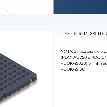
PIASTRE SEMI-SKIRTED
NOTA: da acquistare a part
(PDOI045050 e PDOI045
PDOI045028) o il film a
PDOI045156).