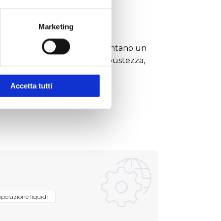
Marketing
tte, strip e piastre che presentano un
 trasparenza, flessibilità, robustezza,
a tenuta.
Accetta tutti
polazione liquidi