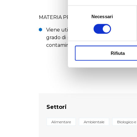
Selezione
del
Necessari
MATERIA PRIMA:
consenso
Viene utilizzato solo polipropilene (
grado di purezza. Tutte le provette s
contaminanti come Pirogeni, Endoto
Rifiuta
Settori
Alimentare
Ambientale
Biologico e