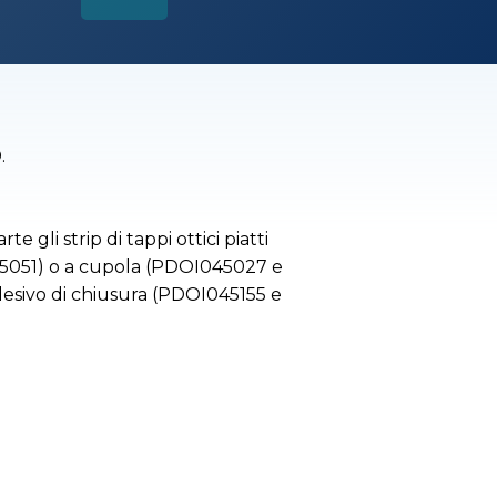
.
e gli strip di tappi ottici piatti
051) o a cupola (PDOI045027 e
desivo di chiusura (PDOI045155 e