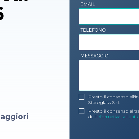
EMAIL
6
TELEFONO
MESSAGGIO
Presto il consenso all'i
Steroglass S.r.l.
Presto il consenso al t
aggiori
dell'
informativa sul trat