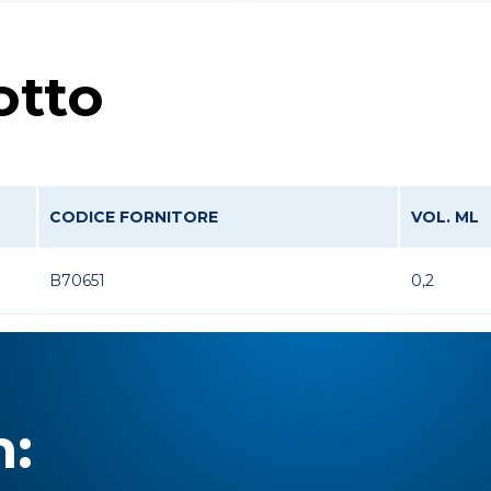
otto
CODICE FORNITORE
VOL. ML
B70651
0,2
n: