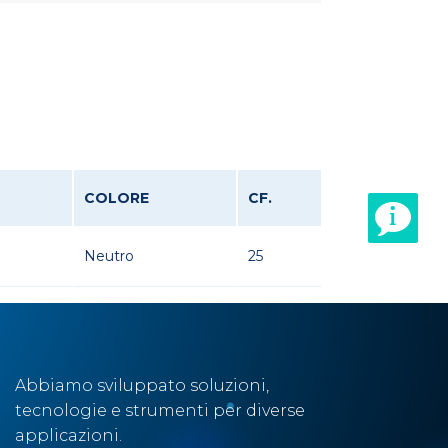
COLORE
CF.
Neutro
25
Abbiamo sviluppato soluzioni,
tecnologie e strumenti per diverse
applicazioni.