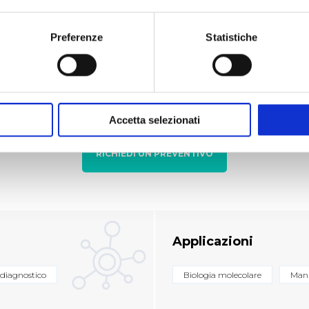
Preferenze
Statistiche
PP) vergine al massimo
La risultante sono prove
ono esenti da metalli e da
perfetto bilanciamento di
ssine, DNA e RNA.
antistaticità e a perfett
Accetta selezionati
RICHIEDI UN PREVENTIVO
Applicazioni
 diagnostico
Biologia molecolare
Mani