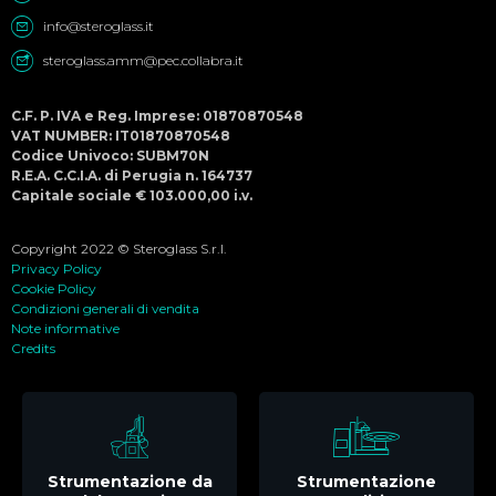
info@steroglass.it
steroglass.amm@pec.collabra.it
C.F. P. IVA e Reg. Imprese: 01870870548
VAT NUMBER: IT01870870548
Codice Univoco: SUBM70N
R.E.A. C.C.I.A. di Perugia n. 164737
Capitale sociale € 103.000,00 i.v.
Copyright 2022 © Steroglass S.r.l.
Privacy Policy
Cookie Policy
Condizioni generali di vendita
Note informative
Credits
Strumentazione da
Strumentazione