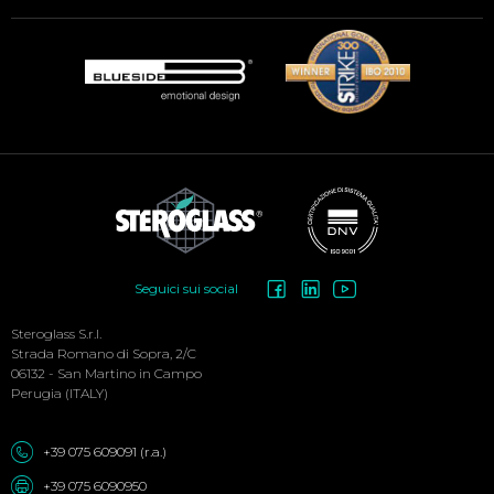
Social
Seguici sui social
Menu
Steroglass S.r.l.
Strada Romano di Sopra, 2/C
06132 - San Martino in Campo
Perugia (ITALY)
+39 075 609091 (r.a.)
+39 075 6090950