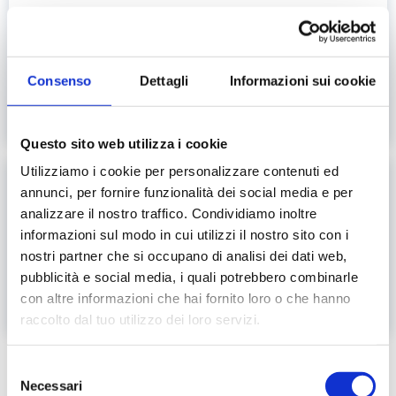
INNOVAZIONE SCIENTIFICA
Soluzioni rapide e affidabili per l'analisi
enologica
Consenso
Dettagli
Informazioni sui cookie
LEGGI DI PIÙ
Questo sito web utilizza i cookie
Utilizziamo i cookie per personalizzare contenuti ed
05 OTTOBRE 2023
annunci, per fornire funzionalità dei social media e per
INNOVAZIONE SCIENTIFICA
analizzare il nostro traffico. Condividiamo inoltre
informazioni sul modo in cui utilizzi il nostro sito con i
Gli strumenti da laboratorio per la
nostri partner che si occupano di analisi dei dati web,
liofilizzazione dei batteri
pubblicità e social media, i quali potrebbero combinarle
con altre informazioni che hai fornito loro o che hanno
LEGGI DI PIÙ
raccolto dal tuo utilizzo dei loro servizi.
Paginazione
Selezione
Necessari
del