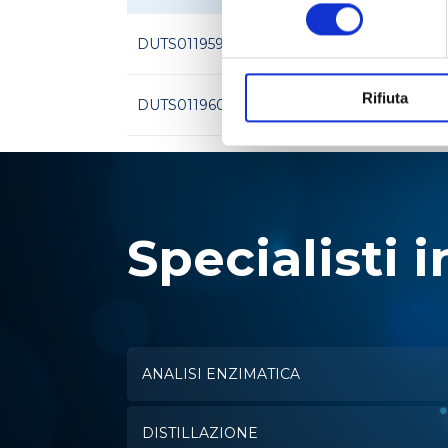
consenso
DUTS011959
258540309
Rifiuta
DUTS011960
258540403
Specialisti i
ANALISI ENZIMATICA
DISTILLAZIONE