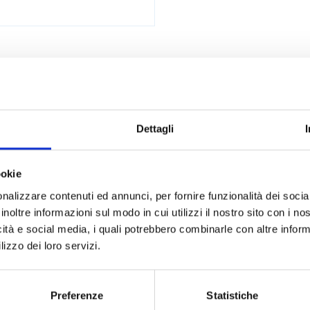
Applicazioni
Dettagli
 diagnostico
Chimico
Filtrazione
Manipolazione
ookie
nalizzare contenuti ed annunci, per fornire funzionalità dei socia
otto
inoltre informazioni sul modo in cui utilizzi il nostro sito con i n
icità e social media, i quali potrebbero combinarle con altre inform
lizzo dei loro servizi.
Preferenze
Statistiche
ITORE
Ø BOCCA MM
Ø FILTRO MM
Ø GAMBO M