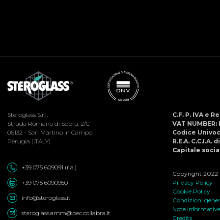
Steroglass S.r.l.
C.F. P. IVA e 
Strada Romano di Sopra, 2/C
VAT NUMBER: 
06132 - San Martino in Campo
Codice Univo
Perugia (ITALY)
R.E.A. C.C.I.A. 
Capitale social
+39 075 609091 (r.a.)
Copyright 2022 ©
+39 075 6090950
Privacy Policy
Cookie Policy
info@steroglass.it
Condizioni genera
Note informativ
steroglass.amm@pec.collabra.it
Credits