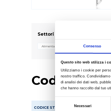
Settori
Consenso
Alimentare
Ambientale
Biologico e
Questo sito web utilizza i c
Utilizziamo i cookie per perso
Codici prod
nostro traffico. Condividiamo 
di analisi dei dati web, pubbl
che hanno raccolto dal tuo uti
Selezione
del
Necessari
CODICE STEROGLASS
CODICE FORN