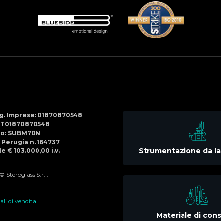
Social
Menu
Reg. Imprese: 01870870548
IT01870870548
co: SUBM70N
di Perugia n. 164737
Strumentazione da la
e € 103.000,00 i.v.
 Steroglass S.r.l.
li di vendita
e
Materiale di co