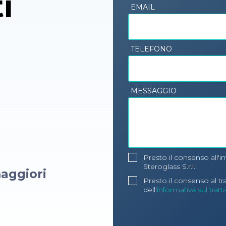
i
EMAIL
TELEFONO
MESSAGGIO
Presto il consenso all'i
Steroglass S.r.l.
aggiori
Presto il consenso al t
dell'
informativa sul trat