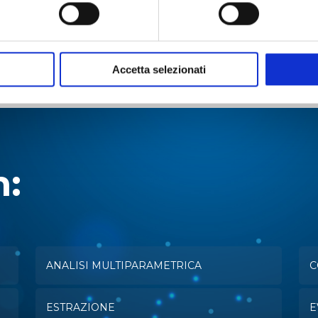
55
25
8
Accetta selezionati
55
25
8
n:
ANALISI MULTIPARAMETRICA
C
ESTRAZIONE
E