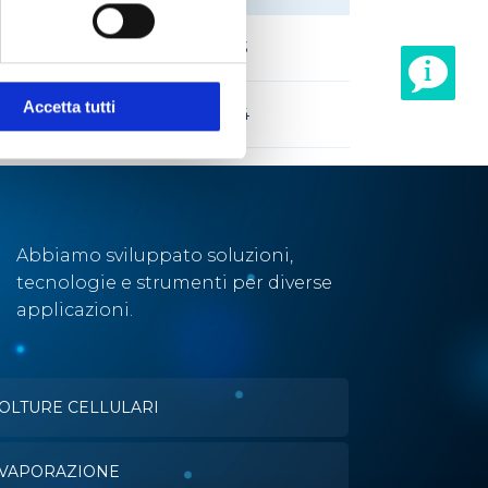
100
3
Accetta tutti
100
4
Abbiamo sviluppato soluzioni,
tecnologie e strumenti per diverse
applicazioni.
OLTURE CELLULARI
VAPORAZIONE