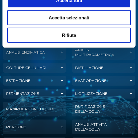
Accetta tutti
Specialisti in:
Accetta selezionati
Abbiamo sviluppato soluzioni, tecnologie e
strumenti per diverse applicazioni.
Rifiuta
ANALISI
ANALISI ENZIMATICA
MULTIPARAMETRICA
COLTURE CELLULARI
DISTILLAZIONE
ESTRAZIONE
EVAPORAZIONE
FERMENTAZIONE
LIOFILIZZAZIONE
PURIFICAZIONE
MANIPOLAZIONE LIQUIDI
DELL'ACQUA
ANALISI ATTIVITÀ
REAZIONE
DELL'ACQUA