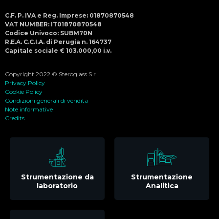
C.F. P. IVA e Reg. Imprese: 01870870548
VAT NUMBER: IT01870870548
Codice Univoco: SUBM70N
R.E.A. C.C.I.A. di Perugia n. 164737
Capitale sociale € 103.000,00 i.v.
Copyright 2022 © Steroglass S.r.l.
Privacy Policy
Cookie Policy
Condizioni generali di vendita
Note informative
Credits
Strumentazione da
Strumentazione
laboratorio
Analitica