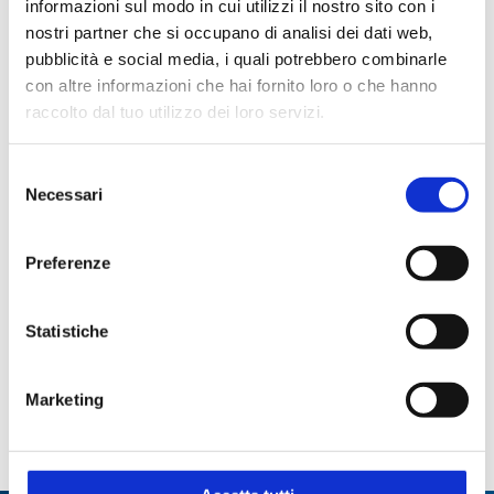
informazioni sul modo in cui utilizzi il nostro sito con i
nostri partner che si occupano di analisi dei dati web,
Applicazioni
pubblicità e social media, i quali potrebbero combinarle
con altre informazioni che hai fornito loro o che hanno
Reazione
Trasferimento liquidi
raccolto dal tuo utilizzo dei loro servizi.
Selezione
Necessari
del
Codici prodotto
consenso
Preferenze
Ø
CODICE
CODICE
CONO
INFERIORE
STEROGLASS
FORNITORE
NS
MM
Statistiche
KAMY011542
1041
29/32
26
Marketing
KAMY043393
1038
14/23
12
KAMY043869
1043
45/40
45