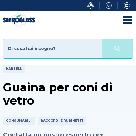
Salta
al
contenuto
principale
KARTELL
Guaina per coni di
vetro
CONSUMABILI
RACCORDI E RUBINETTI
Contatta un nostro esperto per