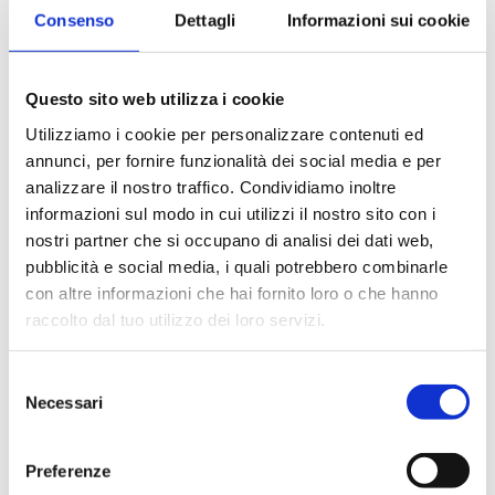
importanti vengono registrati nel registro: data
Consenso
Dettagli
Informazioni sui cookie
dell'avviso, durata, temperatura massima. La memoria
del controller elettronico MD40DD-P301SEQ
Questo sito web utilizza i cookie
memorizza le ultime 100 registrazioni di avviso.
Limite di temperatura +2 °C
Utilizziamo i cookie per personalizzare contenuti ed
Se la temperatura scende al di sotto di +2 °C per
annunci, per fornire funzionalità dei social media e per
motivi critici, il controller elettronico attiva
analizzare il nostro traffico. Condividiamo inoltre
immediatamente funzioni aggiuntive di
informazioni sul modo in cui utilizzi il nostro sito con i
mantenimento della temperatura insieme a un
nostri partner che si occupano di analisi dei dati web,
segnale di avviso per proteggere i medicinali e i
pubblicità e social media, i quali potrebbero combinarle
con altre informazioni che hai fornito loro o che hanno
farmaci sensibili alla temperatura conservati nel
raccolto dal tuo utilizzo dei loro servizi.
frigorifero.
Interfaccia LAN
I frigoriferi medicali SNAIGĖ possono essere collegati
Selezione
Necessari
a una rete LAN (utilizzando sistemi esterni) tramite
del
l'interfaccia LAN integrata RS485. È pratico
consenso
monitorare, controllare e documentare digitalmente
Preferenze
la temperatura dei medicinali conservati nel