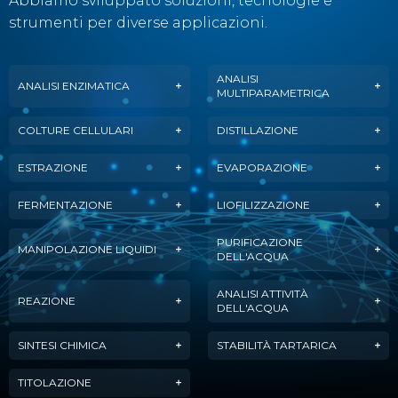
Abbiamo sviluppato soluzioni, tecnologie e
strumenti per diverse applicazioni.
ANALISI
ANALISI ENZIMATICA
MULTIPARAMETRICA
COLTURE CELLULARI
DISTILLAZIONE
ESTRAZIONE
EVAPORAZIONE
FERMENTAZIONE
LIOFILIZZAZIONE
PURIFICAZIONE
MANIPOLAZIONE LIQUIDI
DELL'ACQUA
ANALISI ATTIVITÀ
REAZIONE
DELL'ACQUA
SINTESI CHIMICA
STABILITÀ TARTARICA
TITOLAZIONE