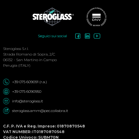
Social
Seguici sui social
Menu
Steroglass S.r.l.
Strada Romano di Sopra, 2/C
06132 - San Martino in Campo
Perugia (ITALY)
+39 075 609091 (r.a.)
+39 075 6090950
info@steroglass.it
steroglass.amm@pec.collabra.it
C.F. P. IVA e Reg. Imprese: 01870870548
VAT NUMBER: IT01870870548
Codice Univoco: SUBM70N