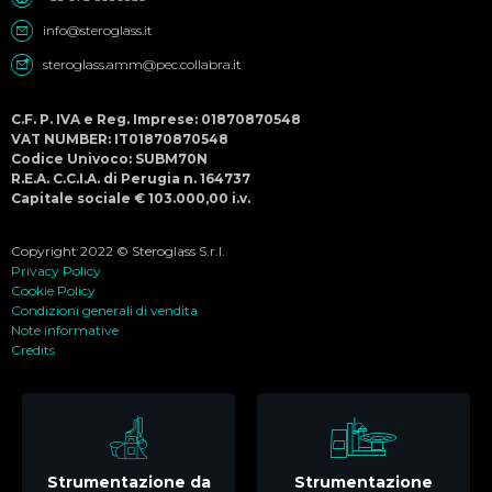
info@steroglass.it
steroglass.amm@pec.collabra.it
C.F. P. IVA e Reg. Imprese: 01870870548
VAT NUMBER: IT01870870548
Codice Univoco: SUBM70N
R.E.A. C.C.I.A. di Perugia n. 164737
Capitale sociale € 103.000,00 i.v.
Copyright 2022 © Steroglass S.r.l.
Privacy Policy
Cookie Policy
Condizioni generali di vendita
Note informative
Credits
Strumentazione da
Strumentazione