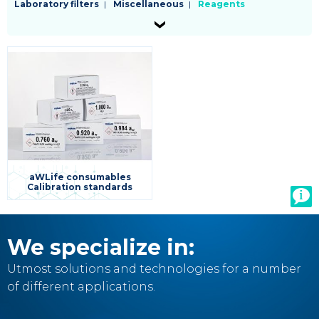
categorie
Laboratory filters
Miscellaneous
Reagents
prodotti
-
livello
2
EN
aWLife consumables
Calibration standards
We specialize in:
Utmost solutions and technologies for a number
of different applications.