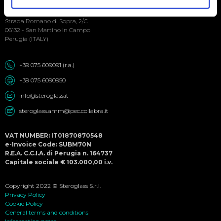
Social
Steroglass S.r.l.
Menu
Strada Romano di Sopra, 2/C
06132 - San Martino in Campo
Perugia (ITALY)
+39 075 609091 (r.a.)
+39 075 6090950
info@steroglass.it
steroglass.amm@pec.collabra.it
VAT NUMBER: IT01870870548
e-Invoice Code: SUBM70N
R.E.A. C.C.I.A. di Perugia n. 164737
Capitale sociale € 103.000,00 i.v.
Copyright 2022 © Steroglass S.r.l.
Privacy Policy
Cookie Policy
General terms and conditions