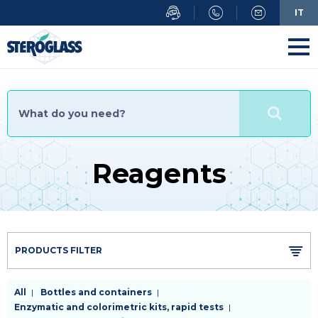
Skip
IT
to
main
content
Reagents
PRODUCTS FILTER
Menu
All
Bottles and containers
Enzymatic and colorimetric kits, rapid tests