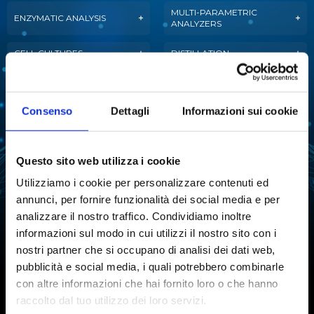
MULTI-PARAMETRIC
ENZYMATIC ANALYSIS
ANALYZERS
CELL CULTURES
DISTILLATION
EXTRACTION
EVAPORATION
Consenso
Dettagli
Informazioni sui cookie
FERMENTATION
FREEZE-DRYING
LIQUID HANDLING
WATER PURIFICATION
Questo sito web utilizza i cookie
REACTION
WATER ACTIVITY ANALYSIS
Utilizziamo i cookie per personalizzare contenuti ed
annunci, per fornire funzionalità dei social media e per
TARTARIC STABILITY IN
CHEMICAL SYNTHESIS
WINE
analizzare il nostro traffico. Condividiamo inoltre
informazioni sul modo in cui utilizzi il nostro sito con i
AUTOMATIC TITRATION
nostri partner che si occupano di analisi dei dati web,
pubblicità e social media, i quali potrebbero combinarle
con altre informazioni che hai fornito loro o che hanno
raccolto dal tuo utilizzo dei loro servizi.
Subscribe to our newsletter