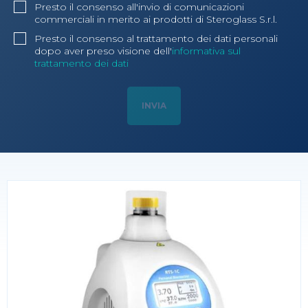
Presto il consenso all'invio di comunicazioni
commerciali in merito ai prodotti di Steroglass S.r.l.
Presto il consenso al trattamento dei dati personali
dopo aver preso visione dell'
informativa sul
trattamento dei dati