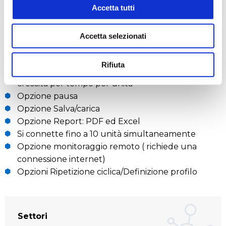
Capacità di monitorare da remoto il processo di
Accetta tutti
coltura
Accetta selezionati
Caratteristiche del software:
Registrazione della crescita cellulare real time
Rifiuta
rappresentazione grafica 3D dell’ OD o tasso di
crescita per tempo per unità
Opzione pausa
Opzione Salva/carica
Opzione Report: PDF ed Excel
Si connette fino a 10 unità simultaneamente
Opzione monitoraggio remoto ( richiede una
connessione internet)
Opzioni Ripetizione ciclica/Definizione profilo
Settori