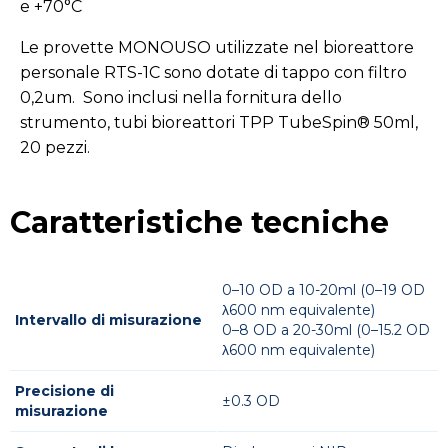
e +70°C
Le provette MONOUSO utilizzate nel bioreattore
personale RTS-1C sono dotate di tappo con filtro
0,2um. Sono inclusi nella fornitura dello
strumento, tubi bioreattori TPP TubeSpin® 50ml,
20 pezzi.
Caratteristiche tecniche
0–10 OD a 10-20ml (0–19 OD
λ600 nm equivalente)
Intervallo di misurazione
0–8 OD a 20-30ml (0–15.2 OD
λ600 nm equivalente)
Precisione di
±0.3 OD
misurazione