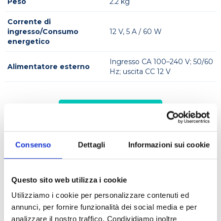
Peso
2.2 kg
Corrente di
ingresso/Consumo
12 V, 5 A / 60 W
energetico
Ingresso CA 100–240 V; 50/60
Alimentatore esterno
Hz; uscita CC 12 V
RICHIEDI UN PREVENTIVO
Caratteristiche del bioreattore:
Consenso
Dettagli
Informazioni sui cookie
Miscelazione innovativa grazie alla rotazione
invertita del campione intorno al proprio asse.
Questo sito web utilizza i cookie
Grazie alla innovativa tecnologia di miscelazione è
Utilizziamo i cookie per personalizzare contenuti ed
possibile misurare la densità ottica della sonda in
annunci, per fornire funzionalità dei social media e per
tempo reale in modo non invasivo.
analizzare il nostro traffico. Condividiamo inoltre