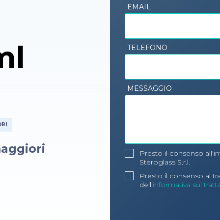
EMAIL
ml
TELEFONO
MESSAGGIO
ORI
aggiori
Presto il consenso all'i
Steroglass S.r.l.
Presto il consenso al t
dell'
informativa sul trat