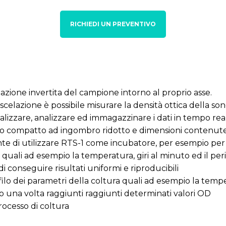
RICHIEDI UN PREVENTIVO
tazione invertita del campione intorno al proprio asse.
iscelazione è possibile misurare la densità ottica della s
ualizzare, analizzare ed immagazzinare i dati in tempo rea
o compatto ad ingombro ridotto e dimensioni contenute 
te di utilizzare RTS-1 come incubatore, per esempio per l
i, quali ad esempio la temperatura, giri al minuto ed il per
 conseguire risultati uniformi e riproducibili
ofilo dei parametri della coltura quali ad esempio la temp
o una volta raggiunti raggiunti determinati valori OD
rocesso di coltura