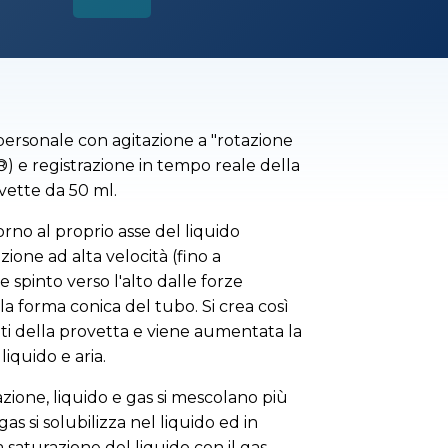
personale con agitazione a "rotazione
®) e registrazione in tempo reale della
ovette da 50 ml.
orno al proprio asse del liquido
zione ad alta velocità (fino a
e spinto verso l'alto dalle forze
a forma conica del tubo. Si crea così
eti della provetta e viene aumentata la
liquido e aria.
azione, liquido e gas si mescolano più
as si solubilizza nel liquido ed in
a saturazione del liquido con il gas