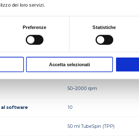
lizzo dei loro servizi.
+25°C ... +70°C
Preferenze
Statistiche
5°C sopra la temperatura ambient
±0.1°C
Accetta selezionati
LCD
50–2000 rpm
al software
10
50 ml TubeSpin (TPP)