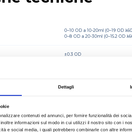
0–10 OD a 10-20ml (0–19 OD λ60
0–8 OD a 20-30ml (0–15.2 OD λ6
±0.3 OD
Diodo a raggi NIR
Dettagli
850 nm
ookie
1–60
nalizzare contenuti ed annunci, per fornire funzionalità dei socia
inoltre informazioni sul modo in cui utilizzi il nostro sito con i n
10–30 ml
icità e social media, i quali potrebbero combinarle con altre inform