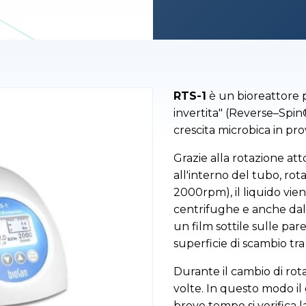
RTS-1
è un bioreattore 
invertita" (Reverse–Spin
crescita microbica in pr
Grazie alla rotazione att
all'interno del tubo, rota
2000rpm), il liquido vien
centrifughe e anche dall
un film sottile sulle par
superficie di scambio tra 
Durante il cambio di rot
volte. In questo modo il g
breve tempo si verifica l