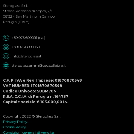
Menu
Steroglass S.r.l.
Strada Romano di Sopra, 2/C
06132 - San Martino in Campo
Perugia (ITALY)
+39 075 609091 (r.a.)
+39 075 6090950
info@steroglass.it
steroglass.amm@pec.collabra.it
C.F. P. IVA e Reg. Imprese: 01870870548
VAT NUMBER: IT01870870548
Codice Univoco: SUBM70N
R.E.A. C.C.I.A. di Perugia n. 164737
Capitale sociale € 103.000,00 i.v.
Copyright 2022 © Steroglass S.r.l.
Privacy Policy
Cookie Policy
Condizioni generali di vendita