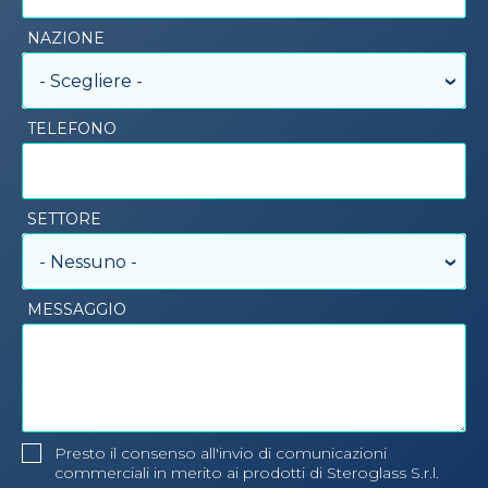
NAZIONE
- Scegliere -
TELEFONO
SETTORE
- Nessuno -
MESSAGGIO
Presto il consenso all'invio di comunicazioni
commerciali in merito ai prodotti di Steroglass S.r.l.