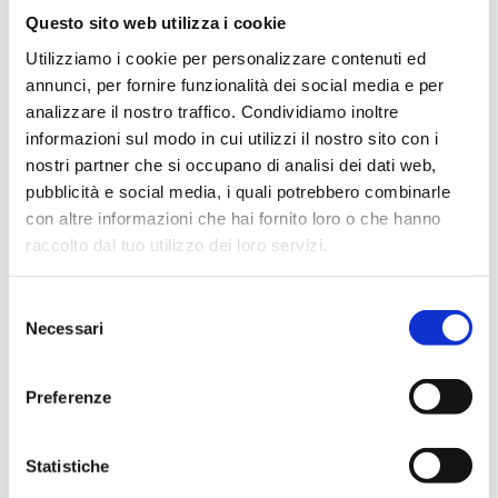
Questo sito web utilizza i cookie
Utilizziamo i cookie per personalizzare contenuti ed
annunci, per fornire funzionalità dei social media e per
analizzare il nostro traffico. Condividiamo inoltre
RICHIEDI UN PREVENTIVO
informazioni sul modo in cui utilizzi il nostro sito con i
nostri partner che si occupano di analisi dei dati web,
pubblicità e social media, i quali potrebbero combinarle
con altre informazioni che hai fornito loro o che hanno
Settori
raccolto dal tuo utilizzo dei loro servizi.
Ambientale
Chimico
Farmaceutico
Selezione
Necessari
del
consenso
Applicazioni
Preferenze
Agitazione
Statistiche