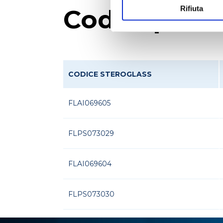
Rifiuta
Codici prod
CODICE STEROGLASS
FLAI069605
FLPS073029
FLAI069604
FLPS073030