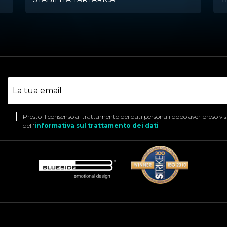
Presto il consenso al trattamento dei dati personali dopo aver preso vi
dell'
informativa sul trattamento dei dati