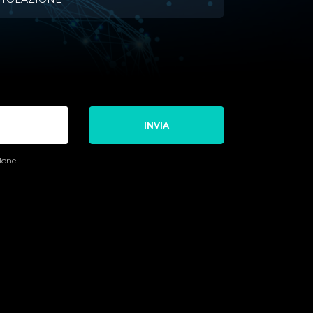
INVIA
sione