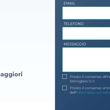
EMAIL
TELEFONO
MESSAGGIO
aggiori
Presto il consenso all'i
Steroglass S.r.l.
Presto il consenso al t
dell'
informativa sul trat