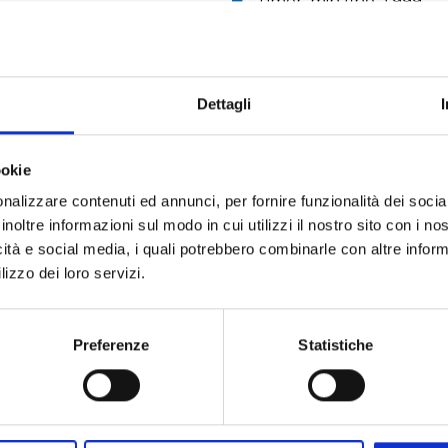
Timer: min fino a 999
Velocita: rpm tra 2 e 40
RICHIEDI UN PREVENTIVO
Dettagli
ookie
nalizzare contenuti ed annunci, per fornire funzionalità dei socia
inoltre informazioni sul modo in cui utilizzi il nostro sito con i n
Applicazioni
icità e social media, i quali potrebbero combinarle con altre inform
lizzo dei loro servizi.
Chimico
Analisi alimenti
Analisi d
Analisi multiparametrica
Preferenze
Statistiche
Reazione
Termostatazio