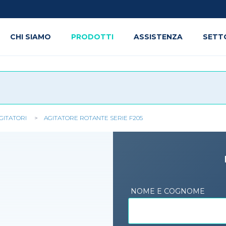
CHI SIAMO
PRODOTTI
ASSISTENZA
SETT
GITATORI
AGITATORE ROTANTE SERIE F205
NOME E COGNOME