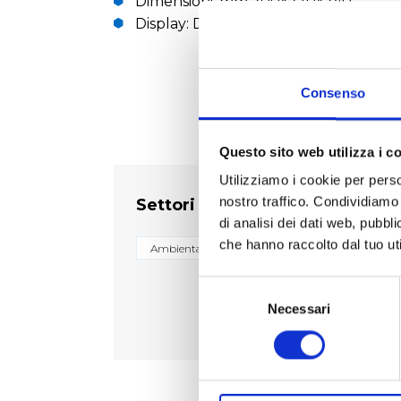
Dimensioni: mm 200x270x240
Display: Digitale
Consenso
Questo sito web utilizza i c
Utilizziamo i cookie per perso
nostro traffico. Condividiamo 
Settori
di analisi dei dati web, pubbl
che hanno raccolto dal tuo uti
Ambientale
Biologico e diagnostico
Selezione
del
Necessari
consenso