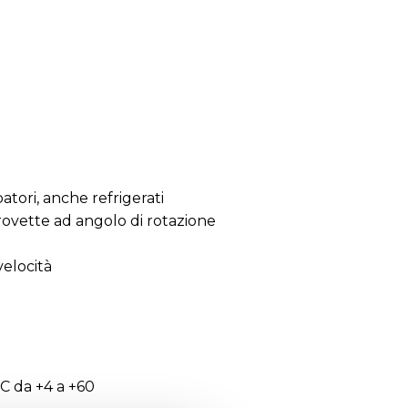
atori, anche refrigerati
rovette ad angolo di rotazione
velocità
C da +4 a +60