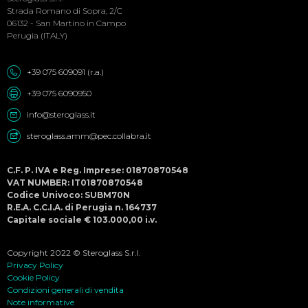
Strada Romano di Sopra, 2/C
06132 - San Martino in Campo
Perugia (ITALY)
+39 075 609091 (r.a.)
+39 075 6090950
info@steroglass.it
steroglass.amm@pec.collabra.it
C.F. P. IVA e Reg. Imprese: 01870870548
VAT NUMBER: IT01870870548
Codice Univoco: SUBM70N
R.E.A. C.C.I.A. di Perugia n. 164737
Capitale sociale € 103.000,00 i.v.
Copyright 2022 © Steroglass S.r.l.
Privacy Policy
Cookie Policy
Condizioni generali di vendita
Note informative