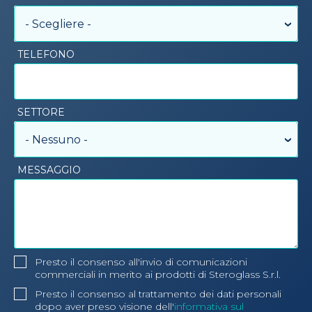
- Scegliere -
TELEFONO
SETTORE
- Nessuno -
MESSAGGIO
Presto il consenso all'invio di comunicazioni
commerciali in merito ai prodotti di Steroglass S.r.l.
Presto il consenso al trattamento dei dati personali
dopo aver preso visione dell'
informativa sul