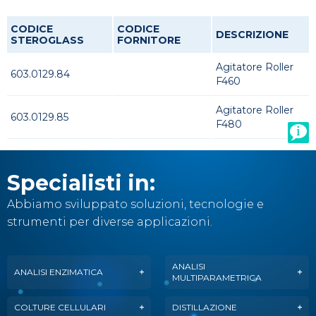
CODICE
CODICE
DESCRIZIONE
STEROGLASS
FORNITORE
Agitatore Roller
603.0129.84
F460
Agitatore Roller
603.0129.85
F480
Specialisti in:
Abbiamo sviluppato soluzioni, tecnologie e
strumenti per diverse applicazioni.
ANALISI
ANALISI ENZIMATICA
MULTIPARAMETRICA
COLTURE CELLULARI
DISTILLAZIONE