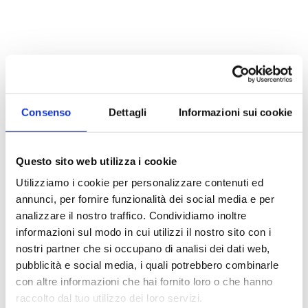
Caratteristiche tecniche
Consenso
Dettagli
Informazioni sui cookie
F460
Alimentazione: V/Hz 100-240/50-60
Carico massimo: 600g
Questo sito web utilizza i cookie
Condizioni ambient: C da +4 a +60
Utilizziamo i cookie per personalizzare contenuti ed
Dimensioni: mm 420x320x100
annunci, per fornire funzionalità dei social media e per
N° rulli: n° 6 in PVC
analizzare il nostro traffico. Condividiamo inoltre
Peso: Kg 2,5
informazioni sul modo in cui utilizzi il nostro sito con i
Potenza max: W 25
nostri partner che si occupano di analisi dei dati web,
Timer: 1min - 23h59 min
pubblicità e social media, i quali potrebbero combinarle
Velocità: rpm 20-80
con altre informazioni che hai fornito loro o che hanno
raccolto dal tuo utilizzo dei loro servizi.