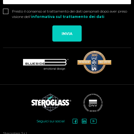
Presto il consenso al trattamento dei dati personali dopo aver preso
visione dell'
informativa sul trattamento dei dati
INVIA
Social
Seguici sui social
Menu
Steroglass S.r.l.