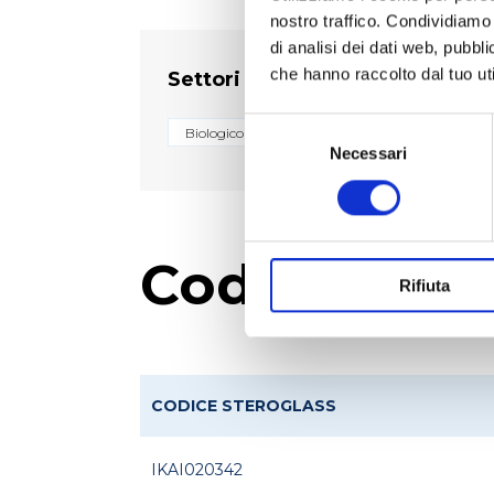
nostro traffico. Condividiamo 
di analisi dei dati web, pubbl
che hanno raccolto dal tuo uti
Settori
Selezione
Biologico e diagnostico
Chimico
Fa
del
Necessari
consenso
Codici prod
Rifiuta
CODICE STEROGLASS
IKAI020342