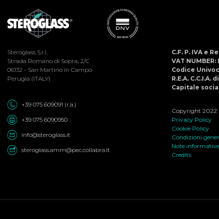
Steroglass S.r.l.
C.F. P. IVA e 
Strada Romano di Sopra, 2/C
VAT NUMBER: 
06132 - San Martino in Campo
Codice Univo
Perugia (ITALY)
R.E.A. C.C.I.A. 
Capitale social
+39 075 609091 (r.a.)
Copyright 2022 ©
+39 075 6090950
Privacy Policy
Cookie Policy
info@steroglass.it
Condizioni genera
Note informativ
steroglass.amm@pec.collabra.it
Credits