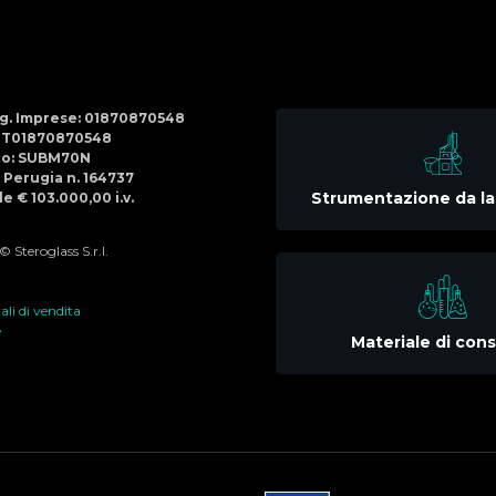
Social
Menu
Reg. Imprese: 01870870548
IT01870870548
co: SUBM70N
di Perugia n. 164737
Strumentazione da la
e € 103.000,00 i.v.
 Steroglass S.r.l.
li di vendita
e
Materiale di co