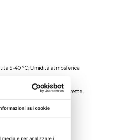
ta 5-40 °C; Umidità atmosferica
 mm; peso 5,7 kg
olaterale, supporto per provette,
pporto per capsule.
Informazioni sui cookie
l media e per analizzare il