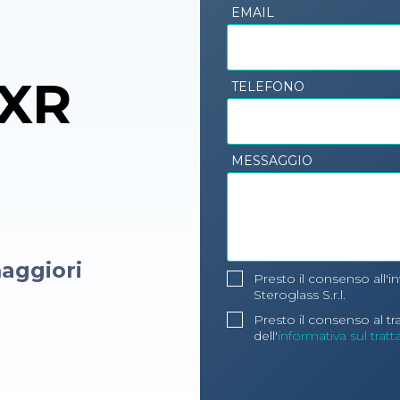
EMAIL
VXR
TELEFONO
MESSAGGIO
aggiori
Presto il consenso all'i
Steroglass S.r.l.
Presto il consenso al t
dell'
informativa sul trat