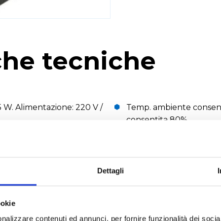
che tecniche
 W. Alimentazione: 220 V /
Temp. ambiente consenti
consentita 80%.
tro orbite di agitazione 4
Dimensioni: 157x247x130
Accessori: supporto mon
supporto universale, su
Dettagli
RICHIEDI UN PREVENTIVO
ookie
nalizzare contenuti ed annunci, per fornire funzionalità dei socia