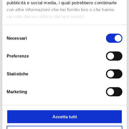
pubblicità e social media, i quali potrebbero combinarle
Dimensioni: 128x120x48 mm
con altre informazioni che hai fornito loro o che hanno
Peso 0,55 kg
raccolto dal tuo utilizzo dei loro servizi.
Alimentazione 220 V / 50 Hz
Selezione
Necessari
del
RICHIEDI UN PREVENTIVO
consenso
Preferenze
Settori
Statistiche
Ambientale
Biologico e diagnostico
Marketing
Applicazioni
Accetta tutti
Agitazione
Analisi delle acque