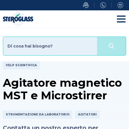
Salta
al
contenuto
principale
VELP SCIENTIFICA
Agitatore magnetico
MST e Microstirrer
STRUMENTAZIONE DA LABORATORIO
AGITATORI
Contatta un nostro esperto per