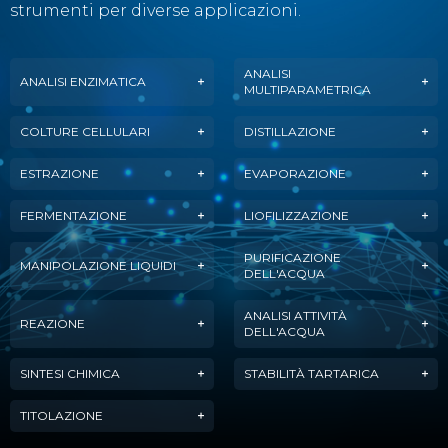
strumenti per diverse applicazioni.
ANALISI
ANALISI ENZIMATICA
MULTIPARAMETRICA
COLTURE CELLULARI
DISTILLAZIONE
ESTRAZIONE
EVAPORAZIONE
FERMENTAZIONE
LIOFILIZZAZIONE
PURIFICAZIONE
MANIPOLAZIONE LIQUIDI
DELL'ACQUA
ANALISI ATTIVITÀ
REAZIONE
DELL'ACQUA
SINTESI CHIMICA
STABILITÀ TARTARICA
TITOLAZIONE