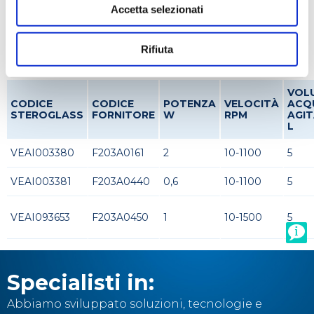
Accetta selezionati
Codici prodotto
Rifiuta
VOL
CODICE
CODICE
POTENZA
VELOCITÀ
ACQ
STEROGLASS
FORNITORE
W
RPM
AGIT
L
VEAI003380
F203A0161
2
10-1100
5
VEAI003381
F203A0440
0,6
10-1100
5
VEAI093653
F203A0450
1
10-1500
5
Specialisti in:
Abbiamo sviluppato soluzioni, tecnologie e