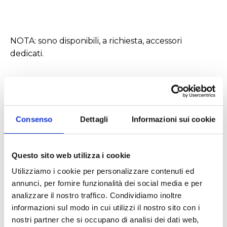
NOTA: sono disponibili, a richiesta, accessori
dedicati.
Caratteristiche tecniche
Consenso
Dettagli
Informazioni sui cookie
MST:
Questo sito web utilizza i cookie
Dimensioni: 150x130x50 mm
Utilizziamo i cookie per personalizzare contenuti ed
Peso 0,4 kg
annunci, per fornire funzionalità dei social media e per
Alimentazione 220 V / 50 Hz
analizzare il nostro traffico. Condividiamo inoltre
informazioni sul modo in cui utilizzi il nostro sito con i
MICROSTIRRER:
nostri partner che si occupano di analisi dei dati web,