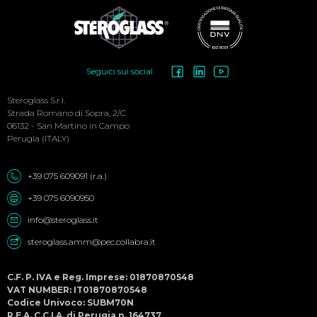
Social
Seguici sui social
Menu
Steroglass S.r.l.
Strada Romano di Sopra, 2/C
06132 - San Martino in Campo
Perugia (ITALY)
+39 075 609091 (r.a.)
+39 075 6090950
info@steroglass.it
steroglass.amm@pec.collabra.it
C.F. P. IVA e Reg. Imprese: 01870870548
VAT NUMBER: IT01870870548
Codice Univoco: SUBM70N
R.E.A. C.C.I.A. di Perugia n. 164737