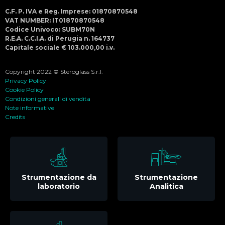
C.F. P. IVA e Reg. Imprese: 01870870548
VAT NUMBER: IT01870870548
Codice Univoco: SUBM70N
R.E.A. C.C.I.A. di Perugia n. 164737
Capitale sociale € 103.000,00 i.v.
Copyright 2022 © Steroglass S.r.l.
Privacy Policy
Cookie Policy
Condizioni generali di vendita
Note informative
Credits
Strumentazione da
Strumentazione
laboratorio
Analitica