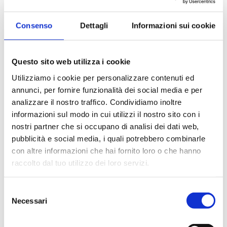
Consenso
Dettagli
Informazioni sui cookie
Struttura: metallica con verniciatura epossidica;
Peso: 0.55 Kg;
Dimensioni (LxHxP): 120x48x128 mm
Questo sito web utilizza i cookie
Regolazione elettronica della velocità (giri/min):
Utilizziamo i cookie per personalizzare contenuti ed
fino a 1100 rpm;
annunci, per fornire funzionalità dei social media e per
Capacità di agitazione (H2O) (volume agitazione
analizzare il nostro traffico. Condividiamo inoltre
max): fino a 5 litri;
informazioni sul modo in cui utilizzi il nostro sito con i
Ottimo controllo della velocità anche a basso
nostri partner che si occupano di analisi dei dati web,
numero di giri.
pubblicità e social media, i quali potrebbero combinarle
con altre informazioni che hai fornito loro o che hanno
raccolto dal tuo utilizzo dei loro servizi.
RICHIEDI UN PREVENTIVO
Selezione
Necessari
del
Settori
consenso