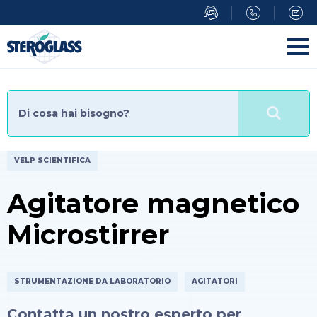
Salta
al
contenuto
principale
VELP SCIENTIFICA
Agitatore magnetico
Microstirrer
STRUMENTAZIONE DA LABORATORIO
AGITATORI
Contatta un nostro esperto per