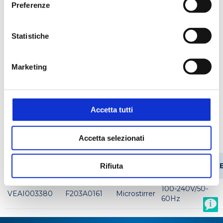
Preferenze
Ambientale
Biologico e diagnostico
Chimico
Statistiche
Applicazioni
Marketing
Agitazione
Analisi delle acque
Accetta tutti
Codici prodotto
Accetta selezionati
CODICE
CODICE
MODELLO
ALIMENTAZION
Rifiuta
STEROGLASS
FORNITORE
100-240V/50-
VEAI003380
F203A0161
Microstirrer
60Hz