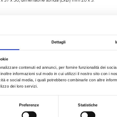
 57 x 30, dimensione sonda (LxØ) mm 20 x 5.
.
RICHIEDI UN PREVENTIVO
Dettagli
che tecniche
ookie
nalizzare contenuti ed annunci, per fornire funzionalità dei socia
inoltre informazioni sul modo in cui utilizzi il nostro sito con i n
icità e social media, i quali potrebbero combinarle con altre inform
lizzo dei loro servizi.
Accuratezza T: ±0,5°C (-2
Preferenze
Statistiche
RICHIEDI UN PREVENTIVO