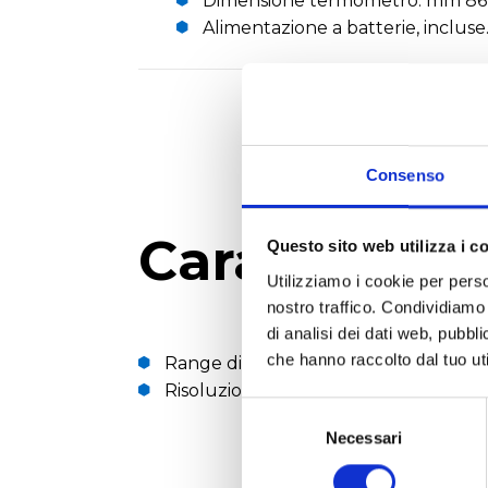
Dimensione termometro: mm 86 x
Alimentazione a batterie, incluse
Consenso
Caratteristi
Questo sito web utilizza i c
Utilizziamo i cookie per perso
nostro traffico. Condividiamo 
di analisi dei dati web, pubbl
che hanno raccolto dal tuo uti
Range di misura: -40 ... +70°C
Risoluzione: 0,1°C
Selezione
del
Necessari
consenso