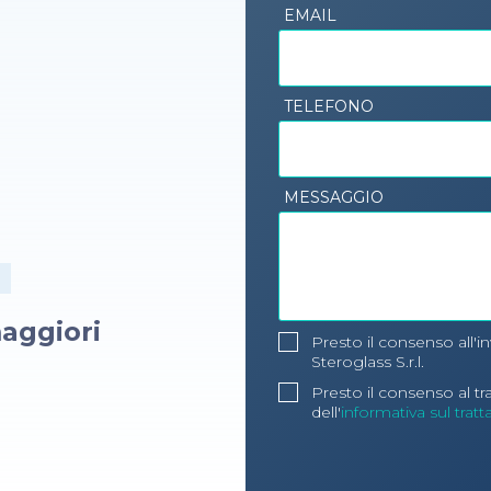
EMAIL
TELEFONO
MESSAGGIO
aggiori
Presto il consenso all'i
Steroglass S.r.l.
Presto il consenso al t
dell'
informativa sul trat