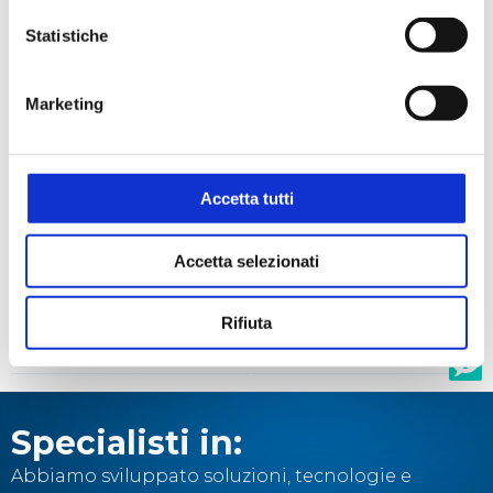
Statistiche
Codici prodotto
Marketing
CODICE
CODICE
MODELLO
STEROGLASS
FORNITORE
H 36902-
SESSOLA ST CF/SING BLU
Accetta tutti
FHMY077333
0006
DETECT 60ml 100pz
Accetta selezionati
H 36904-
SESSOLA ST CF/SING BLU
FHMY077334
0006
DETECT 125ml 100pz
Rifiuta
H 36906-
SESSOLA ST CF/SING BLU
FHMY077335
0006
DETECT 250ml 100pz
Specialisti in:
Abbiamo sviluppato soluzioni, tecnologie e