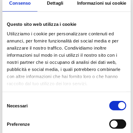
Consenso
Dettagli
Informazioni sui cookie
corretta tracciabilità dei lotti e fornite con un
certificato di sterilizzazione.
Questo sito web utilizza i cookie
Utilizziamo i cookie per personalizzare contenuti ed
annunci, per fornire funzionalità dei social media e per
analizzare il nostro traffico. Condividiamo inoltre
informazioni sul modo in cui utilizzi il nostro sito con i
Settori
nostri partner che si occupano di analisi dei dati web,
Biologico e diagnostico
Chimico
pubblicità e social media, i quali potrebbero combinarle
con altre informazioni che hai fornito loro o che hanno
Farmaceutico
raccolto dal tuo utilizzo dei loro servizi.
Selezione
Necessari
del
Applicazioni
consenso
Campionamento sterile
Preferenze