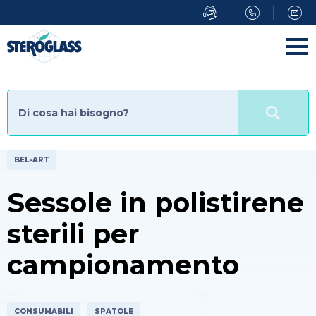
Salta
al
contenuto
principale
BEL-ART
Sessole in polistirene
sterili per
campionamento
CONSUMABILI
SPATOLE