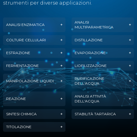
strumenti per diverse applicazioni.
ANALISI
ANALISI ENZIMATICA
MULTIPARAMETRICA
COLTURE CELLULARI
DISTILLAZIONE
ESTRAZIONE
EVAPORAZIONE
FERMENTAZIONE
LIOFILIZZAZIONE
PURIFICAZIONE
MANIPOLAZIONE LIQUIDI
DELL'ACQUA
ANALISI ATTIVITÀ
REAZIONE
DELL'ACQUA
SINTESI CHIMICA
STABILITÀ TARTARICA
TITOLAZIONE