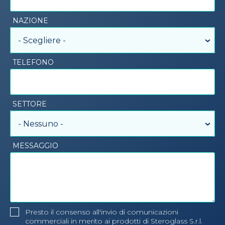
NAZIONE
- Scegliere -
TELEFONO
SETTORE
- Nessuno -
MESSAGGIO
Presto il consenso all'invio di comunicazioni
commerciali in merito ai prodotti di Steroglass S.r.l.