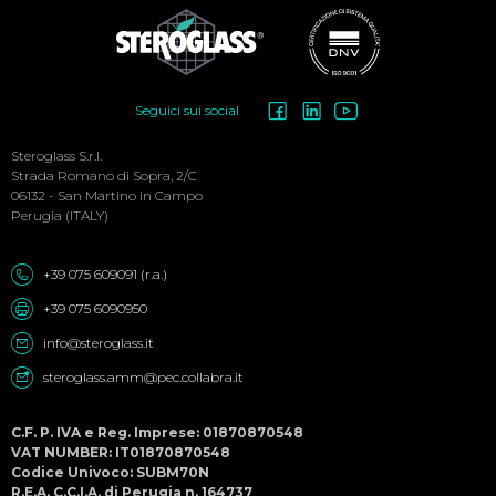
Social
Seguici sui social
Menu
Steroglass S.r.l.
Strada Romano di Sopra, 2/C
06132 - San Martino in Campo
Perugia (ITALY)
+39 075 609091 (r.a.)
+39 075 6090950
info@steroglass.it
steroglass.amm@pec.collabra.it
C.F. P. IVA e Reg. Imprese: 01870870548
VAT NUMBER: IT01870870548
Codice Univoco: SUBM70N
R.E.A. C.C.I.A. di Perugia n. 164737