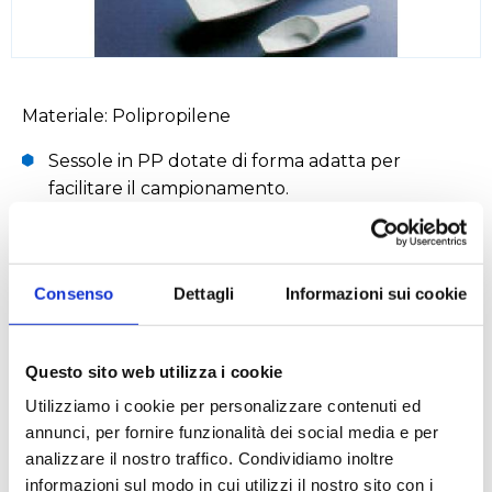
Materiale: Polipropilene
Sessole in PP dotate di forma adatta per
facilitare il campionamento.
Base piatta ed angoli arrotondati per facilitarne
la pulizia.
Consenso
Dettagli
Informazioni sui cookie
Settori
Questo sito web utilizza i cookie
Ambientale
Chimico
Farmaceutico
Utilizziamo i cookie per personalizzare contenuti ed
annunci, per fornire funzionalità dei social media e per
analizzare il nostro traffico. Condividiamo inoltre
informazioni sul modo in cui utilizzi il nostro sito con i