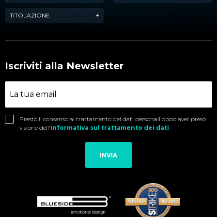
TITOLAZIONE
Iscriviti alla Newsletter
Presto il consenso al trattamento dei dati personali dopo aver preso
visione dell'
informativa sul trattamento dei dati
INVIA