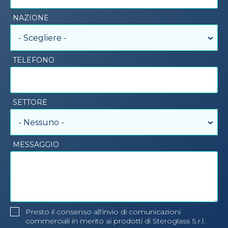
NAZIONE
- Scegliere -
TELEFONO
SETTORE
- Nessuno -
MESSAGGIO
Presto il consenso all'invio di comunicazioni
commerciali in merito ai prodotti di Steroglass S.r.l.