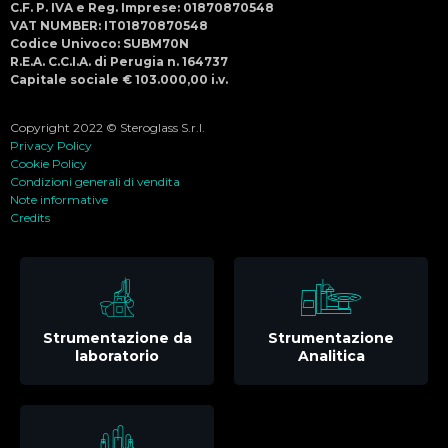
C.F. P. IVA e Reg. Imprese: 01870870548
VAT NUMBER: IT01870870548
Codice Univoco: SUBM70N
R.E.A. C.C.I.A. di Perugia n. 164737
Capitale sociale € 103.000,00 i.v.
Copyright 2022 © Steroglass S.r.l.
Privacy Policy
Cookie Policy
Condizioni generali di vendita
Note informative
Credits
Strumentazione da
Strumentazione
laboratorio
Analitica