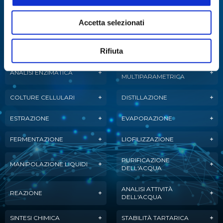
Specialisti in:
Accetta selezionati
Abbiamo sviluppato soluzioni, tecnologie e
strumenti per diverse applicazioni.
Rifiuta
ANALISI
ANALISI ENZIMATICA
MULTIPARAMETRICA
COLTURE CELLULARI
DISTILLAZIONE
ESTRAZIONE
EVAPORAZIONE
FERMENTAZIONE
LIOFILIZZAZIONE
PURIFICAZIONE
MANIPOLAZIONE LIQUIDI
DELL'ACQUA
ANALISI ATTIVITÀ
REAZIONE
DELL'ACQUA
SINTESI CHIMICA
STABILITÀ TARTARICA