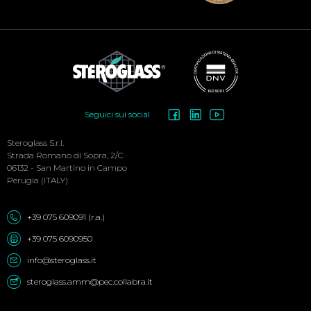
Social
Seguici sui social
Menu
Steroglass S.r.l.
Strada Romano di Sopra, 2/C
06132 - San Martino in Campo
Perugia (ITALY)
+39 075 609091 (r.a.)
+39 075 6090950
info@steroglass.it
steroglass.amm@pec.collabra.it