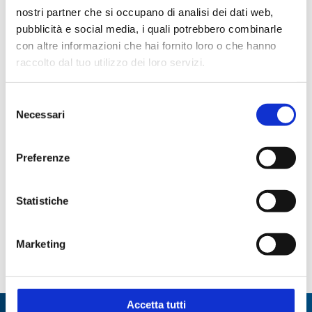
Codici prodotto
nostri partner che si occupano di analisi dei dati web,
pubblicità e social media, i quali potrebbero combinarle
con altre informazioni che hai fornito loro o che hanno
CODICE
CODICE
CAPACITÀ
DIMENSIONI
raccolto dal tuo utilizzo dei loro servizi.
STEROGLASS
FORNITORE
ML
MM
KAMY020574
1057
10
32x103x16
Selezione
Necessari
del
KAMY020575
1058
25
43.8x137.3x21
consenso
KAMY020576
1059
50
55.4x163.7x26
Preferenze
KAMY020577
1060
100
67.2x201.7x34
Statistiche
KAMY020578
1062
250
94x261.5x43.7
KAMY020579
1063
500
112x315x55
Marketing
KAMY020580
1064
1000
141x386.6x69.4
Accetta tutti