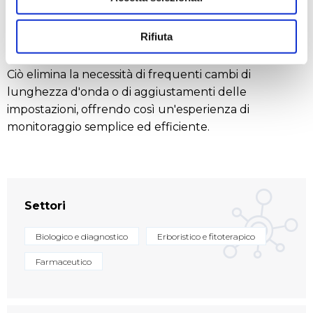
Sfruttando una tecnologia di riflettanza superiore, il
sensore raggiunge un ampio intervallo lineare di
Rifiuta
biomassa — dalle concentrazioni di inoculo fino alla
raccolta — tutto utilizzando un unico sensore.
Ciò elimina la necessità di frequenti cambi di
lunghezza d'onda o di aggiustamenti delle
impostazioni, offrendo così un'esperienza di
monitoraggio semplice ed efficiente.
Settori
Biologico e diagnostico
Erboristico e fitoterapico
Farmaceutico