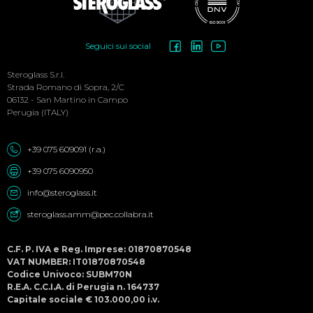
Social
Seguici sui social
Menu
Steroglass S.r.l.
Strada Romano di Sopra, 2/C
06132 - San Martino in Campo
Perugia (ITALY)
+39 075 609091 (r.a.)
+39 075 6090950
info@steroglass.it
steroglass.amm@pec.collabra.it
C.F. P. IVA e Reg. Imprese: 01870870548
VAT NUMBER: IT01870870548
Codice Univoco: SUBM70N
R.E.A. C.C.I.A. di Perugia n. 164737
Capitale sociale € 103.000,00 i.v.