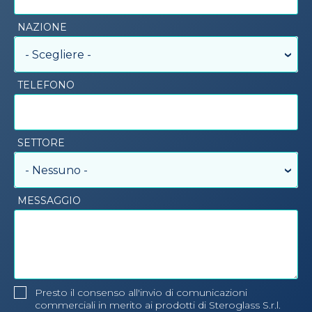
NAZIONE
- Scegliere -
TELEFONO
SETTORE
- Nessuno -
MESSAGGIO
Presto il consenso all'invio di comunicazioni
commerciali in merito ai prodotti di Steroglass S.r.l.