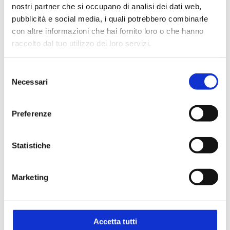
nostri partner che si occupano di analisi dei dati web,
°C 200 20 0 -20 -40 -60 -80
pubblicità e social media, i quali potrebbero combinarle
con altre informazioni che hai fornito loro o che hanno
kW 1.2 1.2 1.2 1.1 1.1 0.65 0.1
raccolto dal tuo utilizzo dei loro servizi.
Pump capacity flow rate (l/min): 16 ... 40
Selezione
Necessari
del
Pump capacity flow pressure (bar): 0.3 ... 1.7
consenso
Pump connections: M24x1.5
Preferenze
Refrigerant: R23, R507
Statistiche
External Pt100 sensor connection: integrated
Marketing
Digital interfaces: RS232, SD memory card, USB,
Ethernet, Modbus
Optional: RS485, Profibus
Accetta tutti