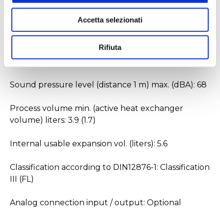
Ambient temperature: 5 ... 40 °C
Accetta selezionati
Dimensions W x L x H (cm): 43 x 65 x 126
Rifiuta
Weight (kg): 167
Sound pressure level (distance 1 m) max. (dBA): 68
Process volume min. (active heat exchanger
volume) liters: 3.9 (1.7)
Internal usable expansion vol. (liters): 5.6
Classification according to DIN12876-1: Classification
III (FL)
Analog connection input / output: Optional