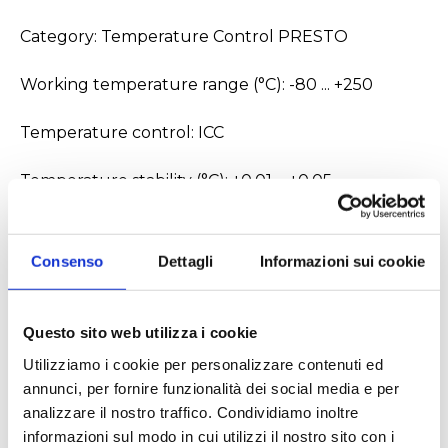
Category: Temperature Control PRESTO
Working temperature range (°C): -80 ... +250
Temperature control: ICC
Temperature stability (°C): ±0.01 ... ±0.05
Setting / display resolution: 0.01 °C
Consenso
Dettagli
Informazioni sui cookie
Integrated programmer: 8x60 steps
Temperature Display: TFT Touchscreen
Questo sito web utilizza i cookie
Utilizziamo i cookie per personalizzare contenuti ed
Heating capacity (kW): 3.4
annunci, per fornire funzionalità dei social media e per
analizzare il nostro traffico. Condividiamo inoltre
Cooling capacity (Medium Ethanol)
informazioni sul modo in cui utilizzi il nostro sito con i