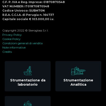
C.F. P. IVA e Reg. Imprese: 01870870548
VAT NUMBER: IT01870870548
Codice Univoco: SUBM70N
R.E.A. C.C.I.A. di Perugia n. 164737
Capitale sociale € 103.000,00 i.v.
Copyright 2022 © Steroglass S.r.l.
Privacy Policy
Cookie Policy
Condizioni generali di vendita
Note informative
Credits
Strumentazione da
Strumentazione
laboratorio
Analitica