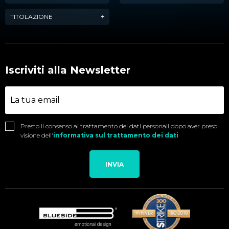
TITOLAZIONE
Iscriviti alla Newsletter
Presto il consenso al trattamento dei dati personali dopo aver preso
visione dell'
informativa sul trattamento dei dati
INVIA