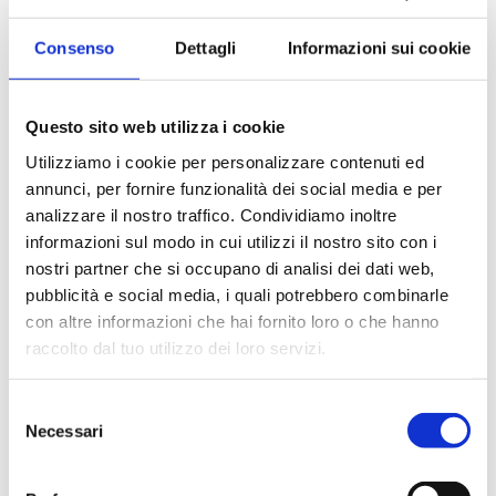
Consenso
Dettagli
Informazioni sui cookie
Settori
Ambientale
Chimico
Cosmetico
Questo sito web utilizza i cookie
Farmaceutico
Utilizziamo i cookie per personalizzare contenuti ed
annunci, per fornire funzionalità dei social media e per
analizzare il nostro traffico. Condividiamo inoltre
informazioni sul modo in cui utilizzi il nostro sito con i
nostri partner che si occupano di analisi dei dati web,
Applicazioni
pubblicità e social media, i quali potrebbero combinarle
Estrazione
Evaporazione
Fermentazione
con altre informazioni che hai fornito loro o che hanno
raccolto dal tuo utilizzo dei loro servizi.
Filtrazione
Reazione
Sintesi chimica
Trasferimento liquidi
Selezione
Necessari
del
consenso